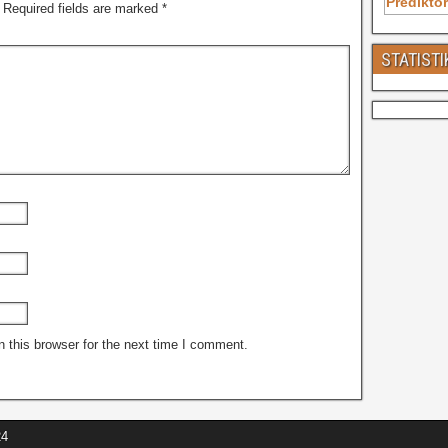
Predikto
Required fields are marked
*
STATISTI
 this browser for the next time I comment.
24