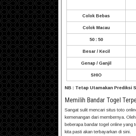
Colok Bebas
Colok Macau
50 : 50
Besar / Kecil
Genap / Ganjil
SHIO
NB : Tetap Utamakan Prediksi S
Memilih Bandar Togel Terpe
Sangat sulit mencari situs toto on
kemenangan dari membernya. Oleh k
beberapa bandar togel online yang
kita pasti akan terbayarkan di sini.