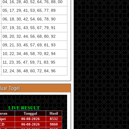
04, 16, 28, 40, 52, 64, 76, 88, 00
05, 17, 29, 41, 53, 65, 77, 89
06, 18, 30, 42, 54, 66, 78, 90
07, 19, 31, 43, 55, 67, 79, 91
08, 20, 32, 44, 56, 68, 80, 92
09, 21, 33, 45, 57, 69, 81, 93
10, 22, 34, 46, 58, 70, 82, 94
11, 23, 35, 47, 59, 71, 83, 95
12, 24, 36, 48, 60, 72, 84, 96
luar Togel