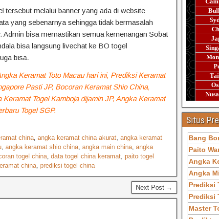
gel tersebut melalui banner yang ada di website
data yang sebenarnya sehingga tidak bermasalah
raw. Admin bisa memastikan semua kemenangan Sobat
dala bisa langsung livechat ke BO togel
uga bisa.
gka Keramat Toto Macau hari ini, Prediksi Keramat
ngapore Pasti JP, Bocoran Keramat Shio China,
 Keramat Togel Kamboja dijamin JP, Angka Keramat
erbaru Togel SGP.
Situs Pre
ramat china
,
angka keramat china akurat
,
angka keramat
Bang Bon
u
,
angka keramat shio china
,
angka main china
,
angka
Paito Wa
coran togel china
,
data togel china keramat
,
paito togel
Angka Ke
keramat china
,
prediksi togel china
Angka Mi
Prediksi
Next Post →
Prediksi
Master T