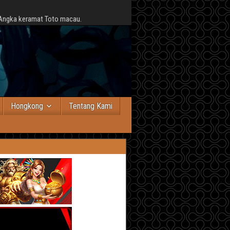
 Angka keramat Toto macau.
Hongkong
Tentang Kami