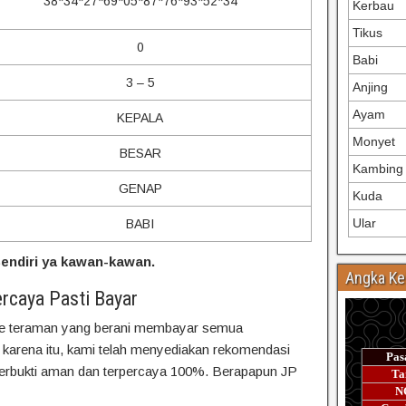
38*34*27*69*05*87*76*93*52*34
Kerbau
Tikus
0
Babi
3 – 5
Anjing
Ayam
KEPALA
Monyet
BESAR
Kambing
GENAP
Kuda
Ular
BABI
endiri ya kawan-kawan.
Angka Ke
rcaya Pasti Bayar
line teraman yang berani membayar semua
arena itu, kami telah menyediakan rekomendasi
 terbukti aman dan terpercaya 100%. Berapapun JP