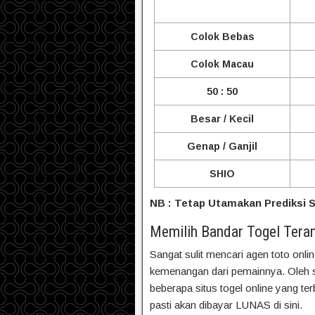
Colok Bebas
Colok Macau
50 : 50
Besar / Kecil
Genap / Ganjil
SHIO
NB : Tetap Utamakan Prediksi S
Memilih Bandar Togel Tera
Sangat sulit mencari agen toto on
kemenangan dari pemainnya. Oleh s
beberapa situs togel online yang t
pasti akan dibayar LUNAS di sini.