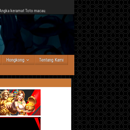
 Angka keramat Toto macau.
Hongkong
Tentang Kami