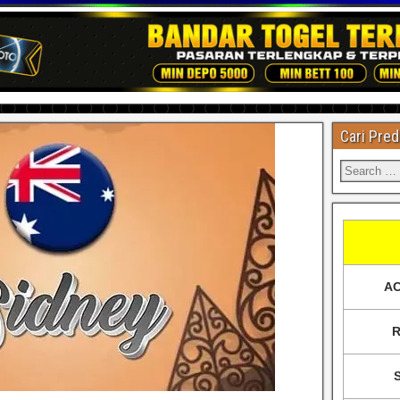
Cari Pred
A