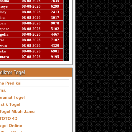
diktor Togel
a Prediksi
rna
ramat Togel
stik Togel
 Togel Mbah Jamu
 TOTO 4D
ogel Online