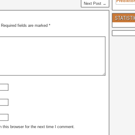
Predikto
Next Post →
STATISTI
Required fields are marked
*
 this browser for the next time I comment.