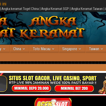
 ini
| Angka keramat Togel China | Angka Keramat SGP | Angka Keramat Taiwan |
y
China
Toto Macau
Singapore
Taiwan