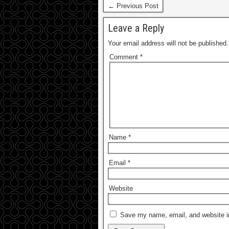
← Previous Post
Leave a Reply
Your email address will not be published.
Comment
*
Name
*
Email
*
Website
Save my name, email, and website in