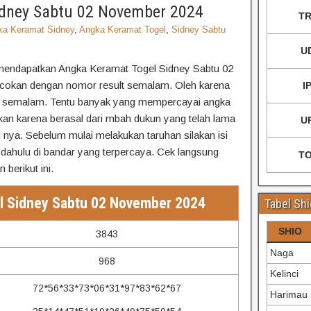
idney Sabtu 02 November 2024
TR
ka Keramat Sidney
,
Angka Keramat Togel
,
Sidney Sabtu
U
mendapatkan Angka Keramat Togel Sidney Sabtu 02
cokan dengan nomor result semalam. Oleh karena
I
gel semalam. Tentu banyak yang mempercayai angka
ikan karena berasal dari mbah dukun yang telah lama
U
 nya. Sebelum mulai melakukan taruhan silakan isi
h dahulu di bandar yang terpercaya. Cek langsung
T
berikut ini.
l Sidney Sabtu 02 November 2024
Tabel Sh
SHIO
3843
Naga
968
Kelinci
72*56*33*73*06*31*97*83*62*67
Harimau