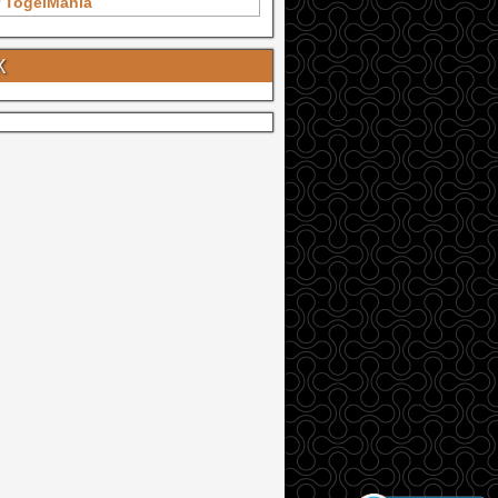
r TogelMania
K