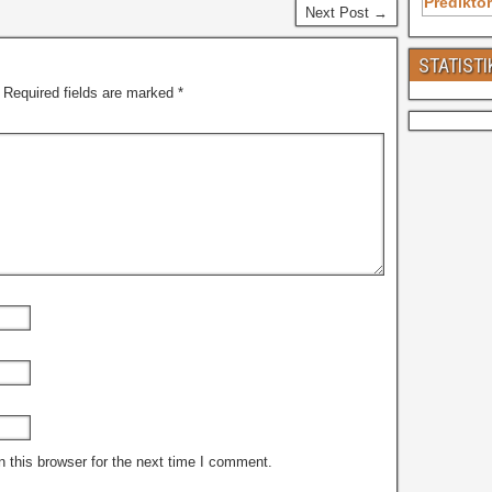
Predikto
Next Post →
STATISTI
Required fields are marked
*
 this browser for the next time I comment.