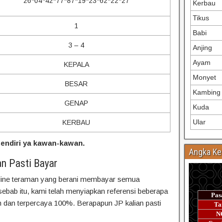
26*04*42*77*87*19*23*62*22*27
Kerbau
Tikus
1
Babi
3 – 4
Anjing
Ayam
KEPALA
Monyet
BESAR
Kambing
GENAP
Kuda
Ular
KERBAU
endiri ya kawan-kawan.
Angka Ke
n Pasti Bayar
nline teraman yang berani membayar semua
ebab itu, kami telah menyiapkan referensi beberapa
an dan terpercaya 100%. Berapapun JP kalian pasti