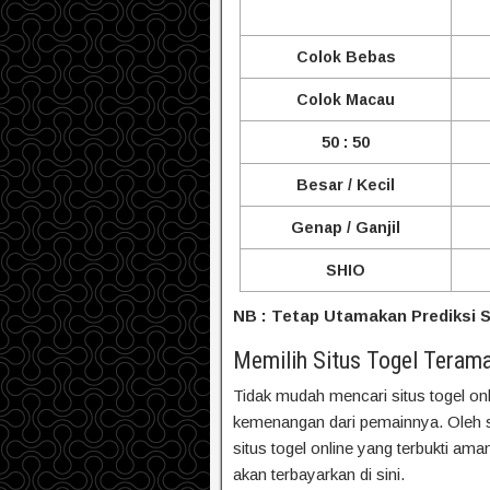
Colok Bebas
Colok Macau
50 : 50
Besar / Kecil
Genap / Ganjil
SHIO
NB : Tetap Utamakan Prediksi S
Memilih Situs Togel Terama
Tidak mudah mencari situs togel o
kemenangan dari pemainnya. Oleh s
situs togel online yang terbukti am
akan terbayarkan di sini.