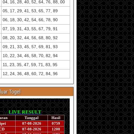
04, 16, 28, 40, 52, 64, 76, 88, 00
05, 17, 29, 41, 53, 65, 77, 89
06, 18, 30, 42, 54, 66, 78, 90
07, 19, 31, 43, 55, 67, 79, 91
08, 20, 32, 44, 56, 68, 80, 92
09, 21, 33, 45, 57, 69, 81, 93
10, 22, 34, 46, 58, 70, 82, 94
11, 23, 35, 47, 59, 71, 83, 95
12, 24, 36, 48, 60, 72, 84, 96
luar Togel