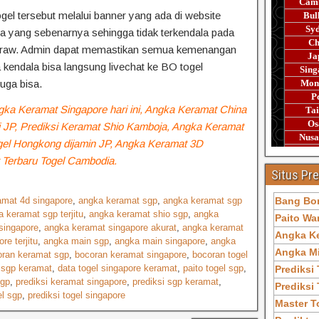
togel tersebut melalui banner yang ada di website
data yang sebenarnya sehingga tidak terkendala pada
hdraw. Admin dapat memastikan semua kemenangan
a kendala bisa langsung livechat ke BO togel
uga bisa.
gka Keramat Singapore hari ini, Angka Keramat China
i JP, Prediksi Keramat Shio Kamboja, Angka Keramat
ogel Hongkong dijamin JP, Angka Keramat 3D
t Terbaru Togel Cambodia.
Situs Pre
amat 4d singapore
,
angka keramat sgp
,
angka keramat sgp
Bang Bon
 keramat sgp terjitu
,
angka keramat shio sgp
,
angka
Paito Wa
singapore
,
angka keramat singapore akurat
,
angka keramat
Angka Ke
re terjitu
,
angka main sgp
,
angka main singapore
,
angka
Angka Mi
oran keramat sgp
,
bocoran keramat singapore
,
bocoran togel
l sgp keramat
,
data togel singapore keramat
,
paito togel sgp
,
Prediksi
sgp
,
prediksi keramat singapore
,
prediksi sgp keramat
,
Prediksi
el sgp
,
prediksi togel singapore
Master T