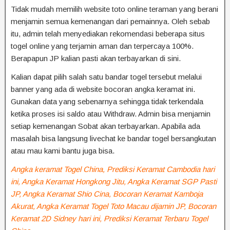
Tidak mudah memilih website toto online teraman yang berani
menjamin semua kemenangan dari pemainnya. Oleh sebab
itu, admin telah menyediakan rekomendasi beberapa situs
togel online yang terjamin aman dan terpercaya 100%.
Berapapun JP kalian pasti akan terbayarkan di sini.
Kalian dapat pilih salah satu bandar togel tersebut melalui
banner yang ada di website bocoran angka keramat ini.
Gunakan data yang sebenarnya sehingga tidak terkendala
ketika proses isi saldo atau Withdraw. Admin bisa menjamin
setiap kemenangan Sobat akan terbayarkan. Apabila ada
masalah bisa langsung livechat ke bandar togel bersangkutan
atau mau kami bantu juga bisa.
Angka keramat Togel China, Prediksi Keramat Cambodia hari
ini, Angka Keramat Hongkong Jitu, Angka Keramat SGP Pasti
JP, Angka Keramat Shio Cina, Bocoran Keramat Kamboja
Akurat, Angka Keramat Togel Toto Macau dijamin JP, Bocoran
Keramat 2D Sidney hari ini, Prediksi Keramat Terbaru Togel