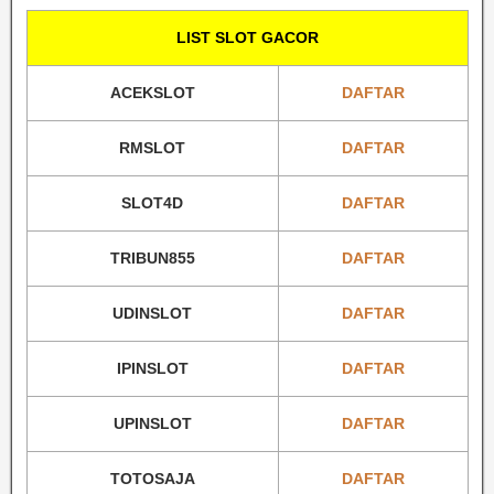
LIST SLOT GACOR
ACEKSLOT
DAFTAR
RMSLOT
DAFTAR
SLOT4D
DAFTAR
TRIBUN855
DAFTAR
UDINSLOT
DAFTAR
IPINSLOT
DAFTAR
UPINSLOT
DAFTAR
TOTOSAJA
DAFTAR