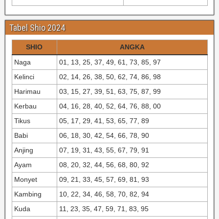
Tabel Shio 2024
SHIO
ANGKA
Naga
01, 13, 25, 37, 49, 61, 73, 85, 97
Kelinci
02, 14, 26, 38, 50, 62, 74, 86, 98
Harimau
03, 15, 27, 39, 51, 63, 75, 87, 99
Kerbau
04, 16, 28, 40, 52, 64, 76, 88, 00
Tikus
05, 17, 29, 41, 53, 65, 77, 89
Babi
06, 18, 30, 42, 54, 66, 78, 90
Anjing
07, 19, 31, 43, 55, 67, 79, 91
Ayam
08, 20, 32, 44, 56, 68, 80, 92
Monyet
09, 21, 33, 45, 57, 69, 81, 93
Kambing
10, 22, 34, 46, 58, 70, 82, 94
Kuda
11, 23, 35, 47, 59, 71, 83, 95