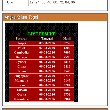
Ular
12, 24, 36, 48, 60, 72, 84, 96
Angka Keluar Togel