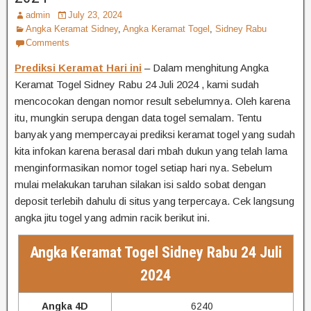
admin
July 23, 2024
Angka Keramat Sidney
,
Angka Keramat Togel
,
Sidney Rabu
Comments
Prediksi Keramat Hari ini
– Dalam menghitung Angka
Keramat Togel Sidney Rabu 24 Juli 2024 , kami sudah
mencocokan dengan nomor result sebelumnya. Oleh karena
itu, mungkin serupa dengan data togel semalam. Tentu
banyak yang mempercayai prediksi keramat togel yang sudah
kita infokan karena berasal dari mbah dukun yang telah lama
menginformasikan nomor togel setiap hari nya. Sebelum
mulai melakukan taruhan silakan isi saldo sobat dengan
deposit terlebih dahulu di situs yang terpercaya. Cek langsung
angka jitu togel yang admin racik berikut ini.
Angka Keramat Togel Sidney Rabu 24 Juli
2024
Angka 4D
6240