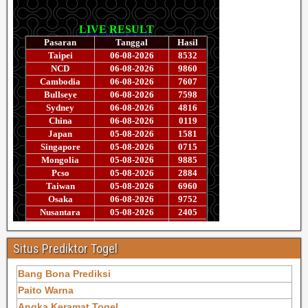
Situs Prediktor Togel
Bang Bona Prediksi
Paito Warna
Angka Keramat Togel