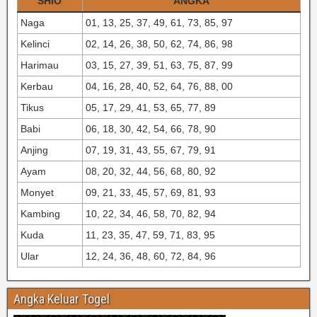
SHIO
ANGKA
Naga
01, 13, 25, 37, 49, 61, 73, 85, 97
Kelinci
02, 14, 26, 38, 50, 62, 74, 86, 98
Harimau
03, 15, 27, 39, 51, 63, 75, 87, 99
Kerbau
04, 16, 28, 40, 52, 64, 76, 88, 00
Tikus
05, 17, 29, 41, 53, 65, 77, 89
Babi
06, 18, 30, 42, 54, 66, 78, 90
Anjing
07, 19, 31, 43, 55, 67, 79, 91
Ayam
08, 20, 32, 44, 56, 68, 80, 92
Monyet
09, 21, 33, 45, 57, 69, 81, 93
Kambing
10, 22, 34, 46, 58, 70, 82, 94
Kuda
11, 23, 35, 47, 59, 71, 83, 95
Ular
12, 24, 36, 48, 60, 72, 84, 96
Angka Keluar Togel