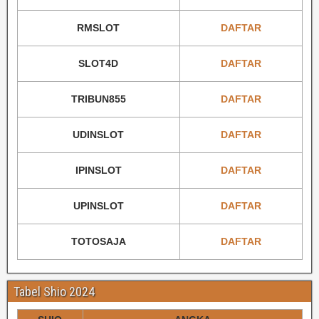
RMSLOT
DAFTAR
SLOT4D
DAFTAR
TRIBUN855
DAFTAR
UDINSLOT
DAFTAR
IPINSLOT
DAFTAR
UPINSLOT
DAFTAR
TOTOSAJA
DAFTAR
Tabel Shio 2024