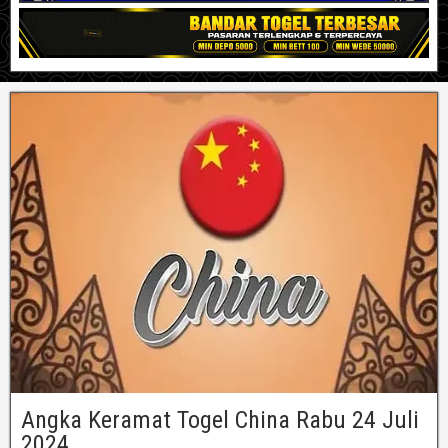
Angka Keramat Togel China Rabu 24 Juli
2024