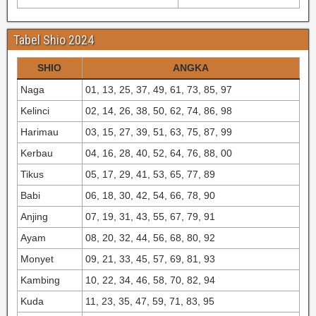
Tabel Shio 2024
SHIO
ANGKA
Naga
01, 13, 25, 37, 49, 61, 73, 85, 97
Kelinci
02, 14, 26, 38, 50, 62, 74, 86, 98
Harimau
03, 15, 27, 39, 51, 63, 75, 87, 99
Kerbau
04, 16, 28, 40, 52, 64, 76, 88, 00
Tikus
05, 17, 29, 41, 53, 65, 77, 89
Babi
06, 18, 30, 42, 54, 66, 78, 90
Anjing
07, 19, 31, 43, 55, 67, 79, 91
Ayam
08, 20, 32, 44, 56, 68, 80, 92
Monyet
09, 21, 33, 45, 57, 69, 81, 93
Kambing
10, 22, 34, 46, 58, 70, 82, 94
Kuda
11, 23, 35, 47, 59, 71, 83, 95