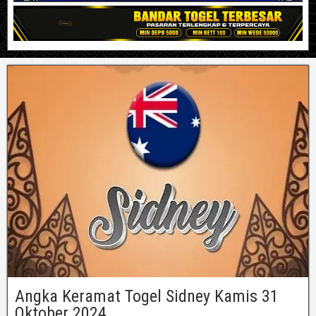
Angka Keramat Togel Sidney Kamis 31
Oktober 2024