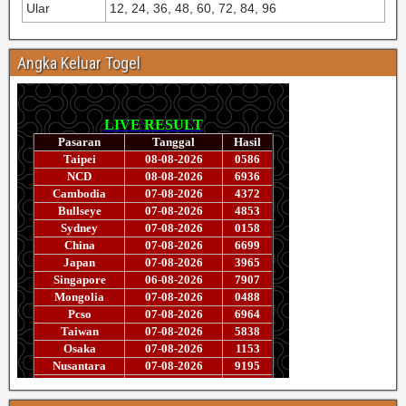
Ular
12, 24, 36, 48, 60, 72, 84, 96
Angka Keluar Togel