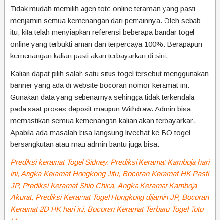
Tidak mudah memilih agen toto online teraman yang pasti
menjamin semua kemenangan dari pemainnya. Oleh sebab
itu, kita telah menyiapkan referensi beberapa bandar togel
online yang terbukti aman dan terpercaya 100%. Berapapun
kemenangan kalian pasti akan terbayarkan di sini.
Kalian dapat pilih salah satu situs togel tersebut menggunakan
banner yang ada di website bocoran nomor keramat ini.
Gunakan data yang sebenarnya sehingga tidak terkendala
pada saat proses deposit maupun Withdraw. Admin bisa
memastikan semua kemenangan kalian akan terbayarkan.
Apabila ada masalah bisa langsung livechat ke BO togel
bersangkutan atau mau admin bantu juga bisa.
Prediksi keramat Togel Sidney, Prediksi Keramat Kamboja hari
ini, Angka Keramat Hongkong Jitu, Bocoran Keramat HK Pasti
JP, Prediksi Keramat Shio China, Angka Keramat Kamboja
Akurat, Prediksi Keramat Togel Hongkong dijamin JP, Bocoran
Keramat 2D HK hari ini, Bocoran Keramat Terbaru Togel Toto