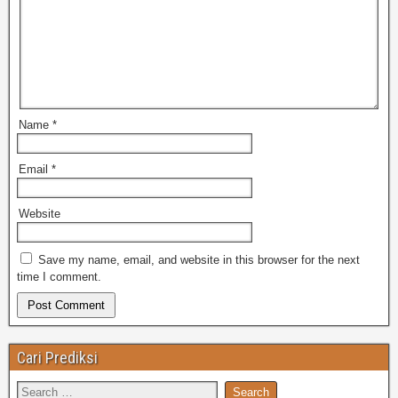
Name
*
Email
*
Website
Save my name, email, and website in this browser for the next
time I comment.
Cari Prediksi