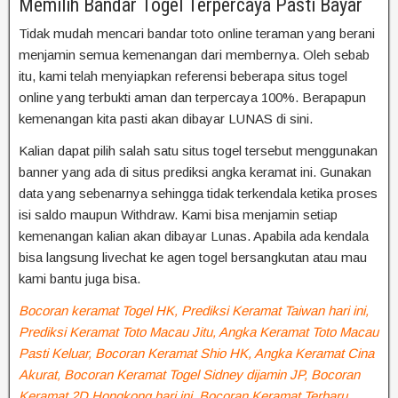
Memilih Bandar Togel Terpercaya Pasti Bayar
Tidak mudah mencari bandar toto online teraman yang berani
menjamin semua kemenangan dari membernya. Oleh sebab
itu, kami telah menyiapkan referensi beberapa situs togel
online yang terbukti aman dan terpercaya 100%. Berapapun
kemenangan kita pasti akan dibayar LUNAS di sini.
Kalian dapat pilih salah satu situs togel tersebut menggunakan
banner yang ada di situs prediksi angka keramat ini. Gunakan
data yang sebenarnya sehingga tidak terkendala ketika proses
isi saldo maupun Withdraw. Kami bisa menjamin setiap
kemenangan kalian akan dibayar Lunas. Apabila ada kendala
bisa langsung livechat ke agen togel bersangkutan atau mau
kami bantu juga bisa.
Bocoran keramat Togel HK, Prediksi Keramat Taiwan hari ini,
Prediksi Keramat Toto Macau Jitu, Angka Keramat Toto Macau
Pasti Keluar, Bocoran Keramat Shio HK, Angka Keramat Cina
Akurat, Bocoran Keramat Togel Sidney dijamin JP, Bocoran
Keramat 2D Hongkong hari ini, Bocoran Keramat Terbaru