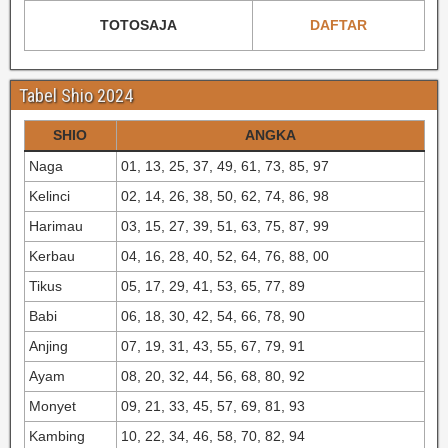
TOTOSAJA
DAFTAR
Tabel Shio 2024
SHIO
ANGKA
Naga
01, 13, 25, 37, 49, 61, 73, 85, 97
Kelinci
02, 14, 26, 38, 50, 62, 74, 86, 98
Harimau
03, 15, 27, 39, 51, 63, 75, 87, 99
Kerbau
04, 16, 28, 40, 52, 64, 76, 88, 00
Tikus
05, 17, 29, 41, 53, 65, 77, 89
Babi
06, 18, 30, 42, 54, 66, 78, 90
Anjing
07, 19, 31, 43, 55, 67, 79, 91
Ayam
08, 20, 32, 44, 56, 68, 80, 92
Monyet
09, 21, 33, 45, 57, 69, 81, 93
Kambing
10, 22, 34, 46, 58, 70, 82, 94