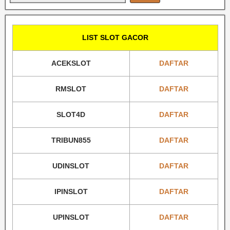
LIST SLOT GACOR
ACEKSLOT
DAFTAR
RMSLOT
DAFTAR
SLOT4D
DAFTAR
TRIBUN855
DAFTAR
UDINSLOT
DAFTAR
IPINSLOT
DAFTAR
UPINSLOT
DAFTAR