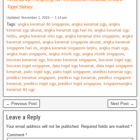
Togel Sidney.
Updated: November 1, 2024 — 1:14 pm
Tags:
angka keramat 4d singapore
,
angka keramat sgp
,
angka
keramat sgp akurat
,
angka keramat sgp hari ini
,
angka keramat sgp
terjitu
,
angka keramat shio sgp
,
angka keramat shio singapore
,
angka
keramat singapore
,
angka keramat singapore akurat
,
angka keramat
singapore hari ini
,
angka keramat singapore terjitu
,
angka main sgp
,
angka main singapore
,
angka mistik sgp
,
angka mistik singapore
,
bocoran keramat sgp
,
bocoran keramat singapore
,
bocoran togel sgp
,
bocoran togel singapore
,
data togel sgp keramat
,
data togel singapore
keramat
,
paito togel sgp
,
paito togel singapore
,
prediksi keramat sgp
,
prediksi keramat singapore
,
prediksi sgp keramat
,
prediksi singapore
keramat
,
prediksi togel sgp
,
prediksi togel singapore
,
singaporeangka
keramat 4d sgp
← Previous Post
Next Post →
Leave a Reply
Your email address will not be published.
Required fields are marked
*
Comment
*