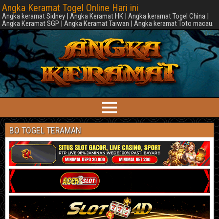
Angka Keramat Togel Online Hari ini
Angka keramat Sidney | Angka Keramat HK | Angka keramat Togel China |
Angka Keramat SGP | Angka Keramat Taiwan | Angka keramat Toto macau.
BO TOGEL TERAMAN