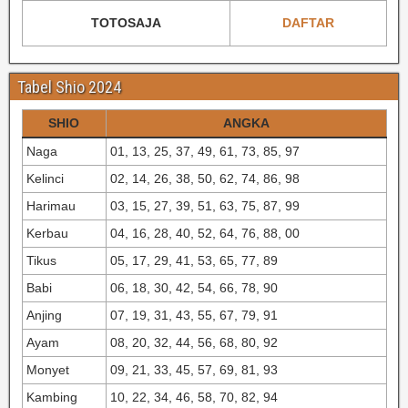
TOTOSAJA
DAFTAR
Tabel Shio 2024
SHIO
ANGKA
Naga
01, 13, 25, 37, 49, 61, 73, 85, 97
Kelinci
02, 14, 26, 38, 50, 62, 74, 86, 98
Harimau
03, 15, 27, 39, 51, 63, 75, 87, 99
Kerbau
04, 16, 28, 40, 52, 64, 76, 88, 00
Tikus
05, 17, 29, 41, 53, 65, 77, 89
Babi
06, 18, 30, 42, 54, 66, 78, 90
Anjing
07, 19, 31, 43, 55, 67, 79, 91
Ayam
08, 20, 32, 44, 56, 68, 80, 92
Monyet
09, 21, 33, 45, 57, 69, 81, 93
Kambing
10, 22, 34, 46, 58, 70, 82, 94