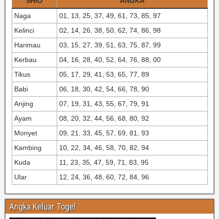
SHIO
ANGKA
Naga
01, 13, 25, 37, 49, 61, 73, 85, 97
Kelinci
02, 14, 26, 38, 50, 62, 74, 86, 98
Harimau
03, 15, 27, 39, 51, 63, 75, 87, 99
Kerbau
04, 16, 28, 40, 52, 64, 76, 88, 00
Tikus
05, 17, 29, 41, 53, 65, 77, 89
Babi
06, 18, 30, 42, 54, 66, 78, 90
Anjing
07, 19, 31, 43, 55, 67, 79, 91
Ayam
08, 20, 32, 44, 56, 68, 80, 92
Monyet
09, 21, 33, 45, 57, 69, 81, 93
Kambing
10, 22, 34, 46, 58, 70, 82, 94
Kuda
11, 23, 35, 47, 59, 71, 83, 95
Ular
12, 24, 36, 48, 60, 72, 84, 96
Angka Keluar Togel