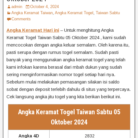
admin
October 4, 2024
Angka Keramat Taiwan
,
Angka Keramat Togel
,
Taiwan Sabtu
Comments
Angka Keramat Hari ini
– Untuk menghitung Angka
Keramat Togel Taiwan Sabtu 05 Oktober 2024 , kami sudah
mencocokan dengan angka keluar semalam. Oleh karena itu,
pasti serupa dengan rumus togel semalam. Sudah pasti
banyak yang menggunakan angka keramat togel yang telah
kami infokan karena berasal dari mbah dukun yang sudah
sering menginformasikan nomor togel setiap hari nya.
Sebelum mulai melakukan pemasangan silakan isi saldo
sobat dengan deposit terlebih dahulu di situs yang terpercaya.
Cek langsung angka jitu togel yang kita berikan berikut ini.
Angka Keramat Togel Taiwan Sabtu 05
Oktober 2024
Angka 4D
2832