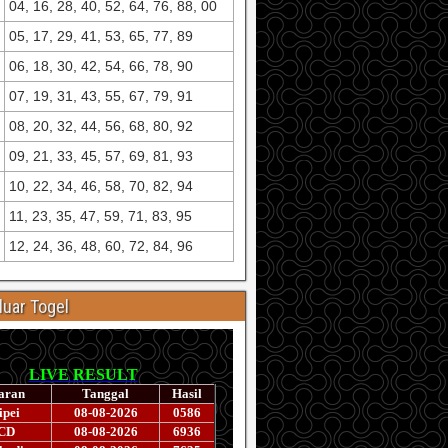
04, 16, 28, 40, 52, 64, 76, 88, 00
05, 17, 29, 41, 53, 65, 77, 89
06, 18, 30, 42, 54, 66, 78, 90
07, 19, 31, 43, 55, 67, 79, 91
08, 20, 32, 44, 56, 68, 80, 92
09, 21, 33, 45, 57, 69, 81, 93
10, 22, 34, 46, 58, 70, 82, 94
11, 23, 35, 47, 59, 71, 83, 95
12, 24, 36, 48, 60, 72, 84, 96
luar Togel