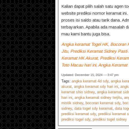
Kalian dapat pilih salah satu agen 
website prediksi nomor keramat ini. I
proses isi saldo atau tarik dana. 
terbayarkan. Apabila ada masalah d
mau kami bantu juga bisa.
Angka keramat Togel HK, Bocoran K
Jitu, Prediksi Keramat Sidney Past
Keramat HK Akurat, Prediksi Keram
Toto Macau hari ini, Angka Keramat 
Updated: December 15, 2024 — 3:47 pm
Tags:
angka keramat 4d sdy
,
angka ker
akurat
,
angka keramat sdy hari ini
,
angka
keramat shio sidney
,
angka keramat sid
hari ini
,
angka keramat sidney terjitu
,
an
mistik sidney
,
bocoran keramat sdy
,
boc
sidney
,
data togel sdy keramat
,
data tog
prediksi keramat sdy
,
prediksi keramat 
prediksi togel sdy
,
prediksi togel sidney