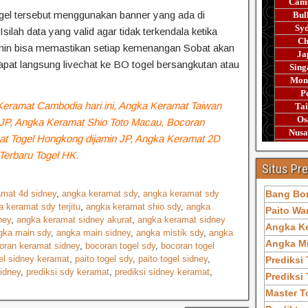
togel tersebut menggunakan banner yang ada di
silah data yang valid agar tidak terkendala ketika
Admin bisa memastikan setiap kemenangan Sobat akan
apat langsung livechat ke BO togel bersangkutan atau
eramat Cambodia hari ini, Angka Keramat Taiwan
i JP, Angka Keramat Shio Toto Macau, Bocoran
at Togel Hongkong dijamin JP, Angka Keramat 2D
Terbaru Togel HK.
Situs Pre
amat 4d sidney
,
angka keramat sdy
,
angka keramat sdy
Bang Bon
 keramat sdy terjitu
,
angka keramat shio sdy
,
angka
Paito Wa
ney
,
angka keramat sidney akurat
,
angka keramat sidney
Angka Ke
gka main sdy
,
angka main sidney
,
angka mistik sdy
,
angka
Angka Mi
oran keramat sidney
,
bocoran togel sdy
,
bocoran togel
el sidney keramat
,
paito togel sdy
,
paito togel sidney
,
Prediksi
sidney
,
prediksi sdy keramat
,
prediksi sidney keramat
,
Prediksi
Master T