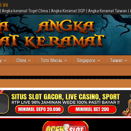
 ini
| Angka keramat Togel China | Angka Keramat SGP | Angka Keramat Taiwan |
y
China
Toto Macau
Singapore
Taiwan