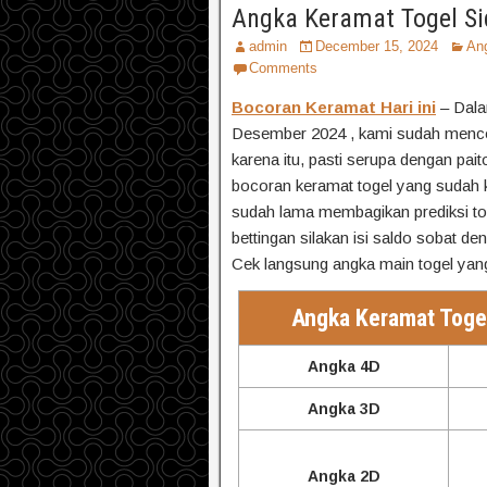
Angka Keramat Togel Si
admin
December 15, 2024
An
Comments
Bocoran Keramat Hari ini
– Dala
Desember 2024 , kami sudah menco
karena itu, pasti serupa dengan p
bocoran keramat togel yang sudah k
sudah lama membagikan prediksi tog
bettingan silakan isi saldo sobat de
Cek langsung angka main togel yang 
Angka Keramat Toge
Angka 4D
Angka 3D
Angka 2D