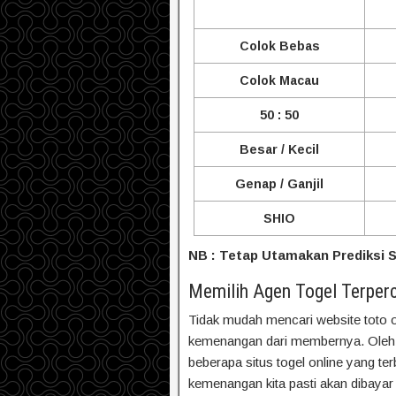
Colok Bebas
Colok Macau
50 : 50
Besar / Kecil
Genap / Ganjil
SHIO
NB : Tetap Utamakan Prediksi S
Memilih Agen Togel Terperc
Tidak mudah mencari website toto 
kemenangan dari membernya. Oleh 
beberapa situs togel online yang t
kemenangan kita pasti akan dibayar