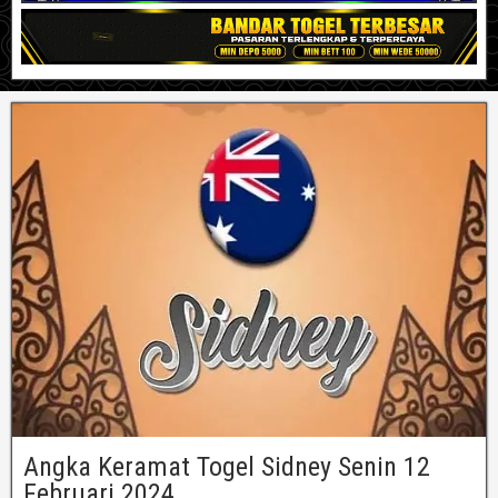
Angka Keramat Togel Sidney Senin 12
Februari 2024