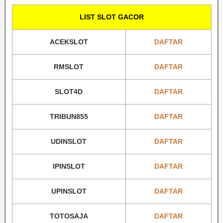
LIST SLOT GACOR
ACEKSLOT
DAFTAR
RMSLOT
DAFTAR
SLOT4D
DAFTAR
TRIBUN855
DAFTAR
UDINSLOT
DAFTAR
IPINSLOT
DAFTAR
UPINSLOT
DAFTAR
TOTOSAJA
DAFTAR