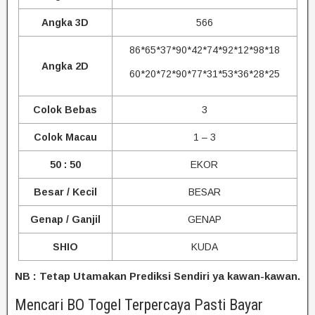
Angka 3D
566
86*65*37*90*42*74*92*12*98*18
Angka 2D
60*20*72*90*77*31*53*36*28*25
Colok Bebas
3
Colok Macau
1 – 3
50 : 50
EKOR
Besar / Kecil
BESAR
Genap / Ganjil
GENAP
SHIO
KUDA
NB : Tetap Utamakan Prediksi Sendiri ya kawan-kawan.
Mencari BO Togel Terpercaya Pasti Bayar