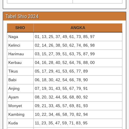
Tabel Shio 2024
SHIO
ANGKA
Naga
01, 13, 25, 37, 49, 61, 73, 85, 97
Kelinci
02, 14, 26, 38, 50, 62, 74, 86, 98
Harimau
03, 15, 27, 39, 51, 63, 75, 87, 99
Kerbau
04, 16, 28, 40, 52, 64, 76, 88, 00
Tikus
05, 17, 29, 41, 53, 65, 77, 89
Babi
06, 18, 30, 42, 54, 66, 78, 90
Anjing
07, 19, 31, 43, 55, 67, 79, 91
Ayam
08, 20, 32, 44, 56, 68, 80, 92
Monyet
09, 21, 33, 45, 57, 69, 81, 93
Kambing
10, 22, 34, 46, 58, 70, 82, 94
Kuda
11, 23, 35, 47, 59, 71, 83, 95