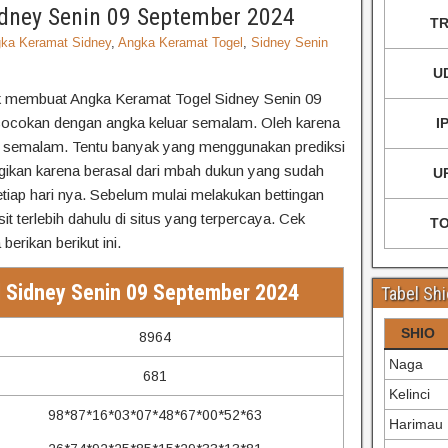
dney Senin 09 September 2024
TR
ka Keramat Sidney
,
Angka Keramat Togel
,
Sidney Senin
U
 membuat Angka Keramat Togel Sidney Senin 09
ocokan dengan angka keluar semalam. Oleh karena
I
el semalam. Tentu banyak yang menggunakan prediksi
gikan karena berasal dari mbah dukun yang sudah
U
etiap hari nya. Sebelum mulai melakukan bettingan
it terlebih dahulu di situs yang terpercaya. Cek
T
berikan berikut ini.
 Sidney Senin 09 September 2024
Tabel Sh
SHIO
8964
Naga
681
Kelinci
98*87*16*03*07*48*67*00*52*63
Harimau