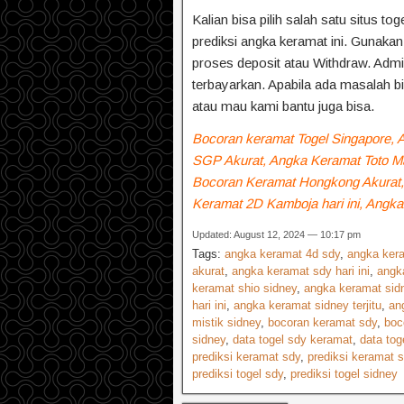
Kalian bisa pilih salah satu situs 
prediksi angka keramat ini. Gunaka
proses deposit atau Withdraw. Adm
terbayarkan. Apabila ada masalah bi
atau mau kami bantu juga bisa.
Bocoran keramat Togel Singapore, A
SGP Akurat, Angka Keramat Toto Ma
Bocoran Keramat Hongkong Akurat,
Keramat 2D Kamboja hari ini, Angka
Updated: August 12, 2024 — 10:17 pm
Tags:
angka keramat 4d sdy
,
angka ker
akurat
,
angka keramat sdy hari ini
,
angka
keramat shio sidney
,
angka keramat sid
hari ini
,
angka keramat sidney terjitu
,
an
mistik sidney
,
bocoran keramat sdy
,
boc
sidney
,
data togel sdy keramat
,
data tog
prediksi keramat sdy
,
prediksi keramat 
prediksi togel sdy
,
prediksi togel sidney