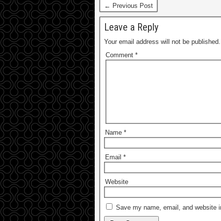
← Previous Post
Leave a Reply
Your email address will not be published.
Comment
*
Name
*
Email
*
Website
Save my name, email, and website in