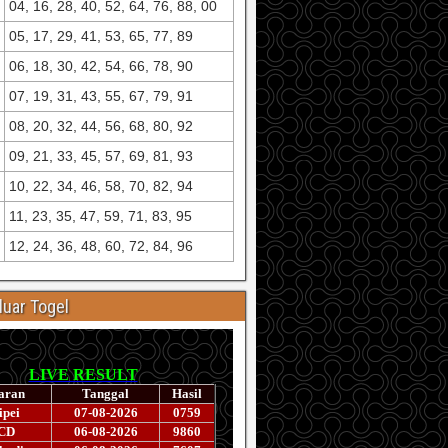
04, 16, 28, 40, 52, 64, 76, 88, 00
05, 17, 29, 41, 53, 65, 77, 89
06, 18, 30, 42, 54, 66, 78, 90
07, 19, 31, 43, 55, 67, 79, 91
08, 20, 32, 44, 56, 68, 80, 92
09, 21, 33, 45, 57, 69, 81, 93
10, 22, 34, 46, 58, 70, 82, 94
11, 23, 35, 47, 59, 71, 83, 95
12, 24, 36, 48, 60, 72, 84, 96
luar Togel