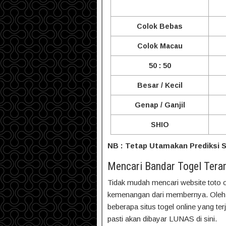
Colok Bebas
Colok Macau
50 : 50
Besar / Kecil
Genap / Ganjil
SHIO
NB : Tetap Utamakan Prediksi S
Mencari Bandar Togel Tera
Tidak mudah mencari website toto o
kemenangan dari membernya. Oleh k
beberapa situs togel online yang t
pasti akan dibayar LUNAS di sini.