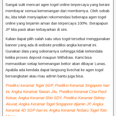
Sangat sulit mencari agen togel online terpercaya yang berani
membayar semua kemenangan dari membernya. Oleh sebab
itu, kita telah menyiapkan rekomendasi beberapa agen togel
online yang terjamin aman dan terpercaya 100%. Berapapun
JP kita pasti akan terbayarkan di sini.
Kalian dapat pilih salah satu situs togel tersebut menggunakan
banner yang ada di website prediksi angka keramat ini.
Gunakan data yang sebenarnya sehingga tidak terkendala
ketika proses deposit maupun Withdraw. Kami bisa
memastikan setiap kemenangan bettor akan dibayar Lunas.
Apabila ada kendala dapat langsung livechat ke agen togel
bersangkutan atau mau admin bantu juga bisa.
Prediksi keramat Togel SGP, Prediksi Keramat Singapore hari
ini, Angka Keramat Taiwan Jitu, Prediksi Keramat Cina Pasti
Keluar, Angka Keramat Shio SDY, Prediksi Keramat Sidney
Akurat, Angka Keramat Togel Singapore dijamin JP, Angka
Keramat 4D SGP hari ini, Angka Keramat Terbaru Togel Toto