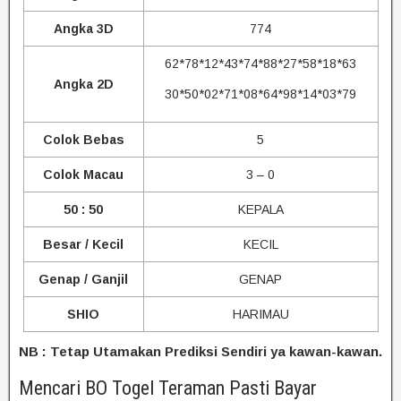
Angka 3D
774
62*78*12*43*74*88*27*58*18*63
Angka 2D
30*50*02*71*08*64*98*14*03*79
Colok Bebas
5
Colok Macau
3 – 0
50 : 50
KEPALA
Besar / Kecil
KECIL
Genap / Ganjil
GENAP
SHIO
HARIMAU
NB : Tetap Utamakan Prediksi Sendiri ya kawan-kawan.
Mencari BO Togel Teraman Pasti Bayar