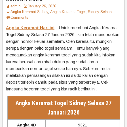
admin
January 26, 2026
Angka Keramat Sidney
,
Angka Keramat Togel
,
Sidney Selasa
Comments
Angka Keramat Hari ini
– Untuk membuat Angka Keramat
Togel Sidney Selasa 27 Januari 2026 , kita telah mencocokan
dengan nomor keluar semalam. Oleh karena itu, mungkin
serupa dengan paito togel semalam. Tentu banyak yang
menggunakan angka keramat togel yang sudah kita infokan
karena berasal dari mbah dukun yang sudah lama
memberikan nomor togel setiap hari nya. Sebelum mulai
melakukan pemasangan silakan isi saldo kalian dengan
deposit terlebih dahulu pada situs yang terpercaya. Cek
langsung bocoran togel yang kita racik berikut ini.
Angka Keramat Togel Sidney Selasa 27
Januari 2026
Angka 4D
9321