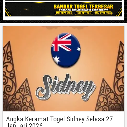
Angka Keramat Togel Sidney Selasa 27
Januari 2026