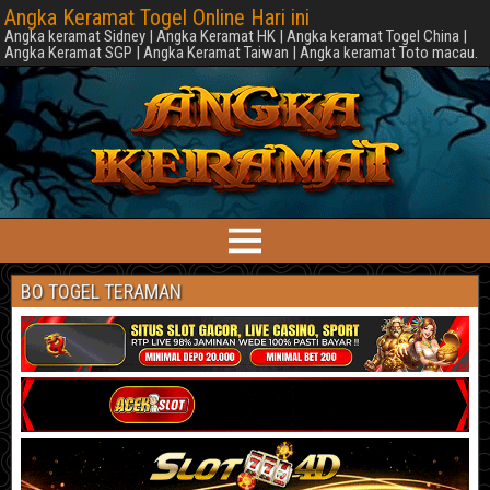
Angka Keramat Togel Online Hari ini
Angka keramat Sidney | Angka Keramat HK | Angka keramat Togel China |
Angka Keramat SGP | Angka Keramat Taiwan | Angka keramat Toto macau.
BO TOGEL TERAMAN