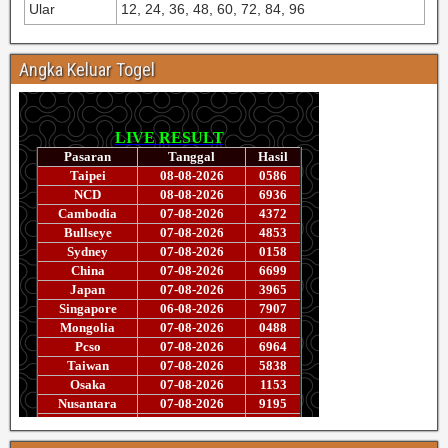
Ular
12, 24, 36, 48, 60, 72, 84, 96
Angka Keluar Togel