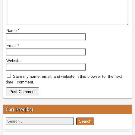
Name
*
Email
*
Website
Save my name, email, and website in this browser for the next
time I comment.
Cari Prediksi