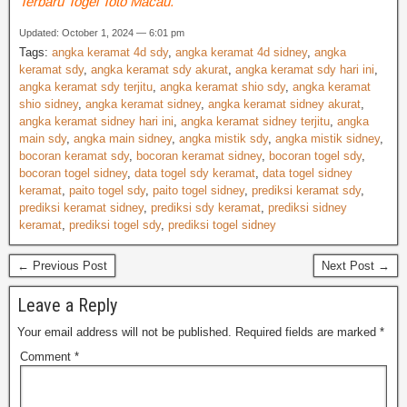
Terbaru Togel Toto Macau.
Updated: October 1, 2024 — 6:01 pm
Tags:
angka keramat 4d sdy
,
angka keramat 4d sidney
,
angka
keramat sdy
,
angka keramat sdy akurat
,
angka keramat sdy hari ini
,
angka keramat sdy terjitu
,
angka keramat shio sdy
,
angka keramat
shio sidney
,
angka keramat sidney
,
angka keramat sidney akurat
,
angka keramat sidney hari ini
,
angka keramat sidney terjitu
,
angka
main sdy
,
angka main sidney
,
angka mistik sdy
,
angka mistik sidney
,
bocoran keramat sdy
,
bocoran keramat sidney
,
bocoran togel sdy
,
bocoran togel sidney
,
data togel sdy keramat
,
data togel sidney
keramat
,
paito togel sdy
,
paito togel sidney
,
prediksi keramat sdy
,
prediksi keramat sidney
,
prediksi sdy keramat
,
prediksi sidney
keramat
,
prediksi togel sdy
,
prediksi togel sidney
← Previous Post
Next Post →
Leave a Reply
Your email address will not be published.
Required fields are marked
*
Comment
*