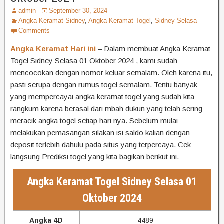
admin
September 30, 2024
Angka Keramat Sidney
,
Angka Keramat Togel
,
Sidney Selasa
Comments
Angka Keramat Hari ini
– Dalam membuat Angka Keramat
Togel Sidney Selasa 01 Oktober 2024 , kami sudah
mencocokan dengan nomor keluar semalam. Oleh karena itu,
pasti serupa dengan rumus togel semalam. Tentu banyak
yang mempercayai angka keramat togel yang sudah kita
rangkum karena berasal dari mbah dukun yang telah sering
meracik angka togel setiap hari nya. Sebelum mulai
melakukan pemasangan silakan isi saldo kalian dengan
deposit terlebih dahulu pada situs yang terpercaya. Cek
langsung Prediksi togel yang kita bagikan berikut ini.
Angka Keramat Togel Sidney Selasa 01
Oktober 2024
Angka 4D
4489