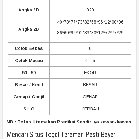
Angka 3D
920
40*78*77*73*82*68*96*12*00*96
Angka 2D
86*60*99*02*33*30*12*52*77*29
Colok Bebas
0
Colok Macau
6 – 5
50 : 50
EKOR
Besar / Kecil
BESAR
Genap / Ganjil
GENAP
SHIO
KERBAU
NB : Tetap Utamakan Prediksi Sendiri ya kawan-kawan.
Mencari Situs Togel Teraman Pasti Bayar