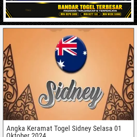
Angka Keramat Togel Sidney Selasa 01
Oktober 2024