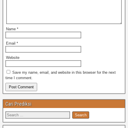
Name
*
Email
*
Website
Save my name, email, and website in this browser for the next
time I comment.
Cari Prediksi