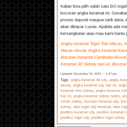
Kalian bisa pilih salah satu BO tog
bocoran angka keramat ini. Gunakan 
proses deposit maupun tarik dana.
akan dibayar Lunas. Apabila ada ma
bersangkutan atau mau kami bantu j
Angka keramat Togel Toto Macau, An
Macau Akurat, Angka Keramat Kambo
Bocoran Keramat Cambodia Akurat, 
Keramat 3D Sidney hari ini, Bocora
Updated: December 26, 2025 — 1:47 pm
Tags:
angka keramat 4d sdy
,
angka ker
akurat
,
angka keramat sdy hari ini
,
angka
keramat shio sidney
,
angka keramat sid
hari ini
,
angka keramat sidney terjitu
,
an
mistik sidney
,
bocoran keramat sdy
,
boc
sidney
,
data togel sdy keramat
,
data tog
prediksi keramat sdy
,
prediksi keramat 
prediksi togel sdy
,
prediksi togel sidney