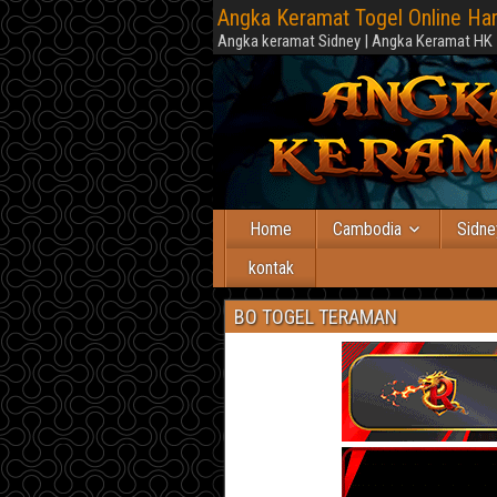
Angka Keramat Togel Online Hari
Angka keramat Sidney | Angka Keramat HK 
Home
Cambodia
Sidne
kontak
BO TOGEL TERAMAN