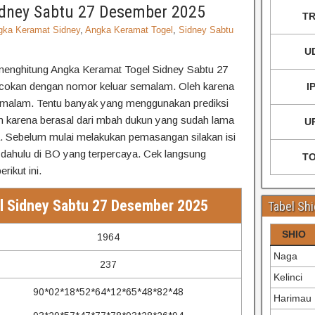
idney Sabtu 27 Desember 2025
TR
gka Keramat Sidney
,
Angka Keramat Togel
,
Sidney Sabtu
U
menghitung Angka Keramat Togel Sidney Sabtu 27
cokan dengan nomor keluar semalam. Oleh karena
I
l semalam. Tentu banyak yang menggunakan prediksi
kan karena berasal dari mbah dukun yang sudah lama
U
a. Sebelum mulai melakukan pemasangan silakan isi
h dahulu di BO yang terpercaya. Cek langsung
T
rikut ini.
l Sidney Sabtu 27 Desember 2025
Tabel Sh
SHIO
1964
Naga
237
Kelinci
90*02*18*52*64*12*65*48*82*48
Harimau