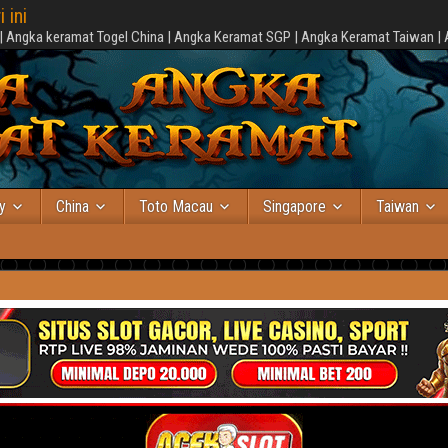
 ini
| Angka keramat Togel China | Angka Keramat SGP | Angka Keramat Taiwan |
y
China
Toto Macau
Singapore
Taiwan