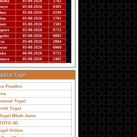
diktor Togel
a Prediksi
rna
ramat Togel
stik Togel
 Togel Mbah Jamu
 TOTO 4D
ogel Online