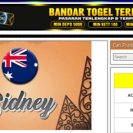
Cari Pred
A