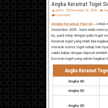
Angka Keramat Togel S
admin
December 26, 2025
An
Comments
Angka Keramat Hari ini
– Untuk 
Desember 2025 , kami telah menco
itu, pasti mirip dengan paito toge
keramat togel yang telah kita bagi
meracik nomor togel setiap hari ny
saldo kalian dengan deposit terlebi
bocoran togel yang admin bagikan be
Angka Keramat Toge
Angka 4D
Angka 3D
Angka 2D