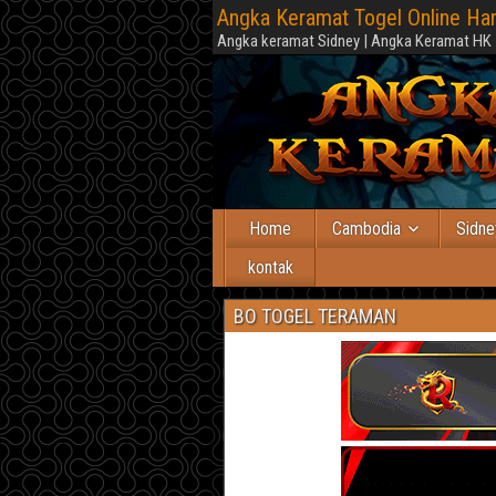
Angka Keramat Togel Online Hari
Angka keramat Sidney | Angka Keramat HK 
Home
Cambodia
Sidne
kontak
BO TOGEL TERAMAN