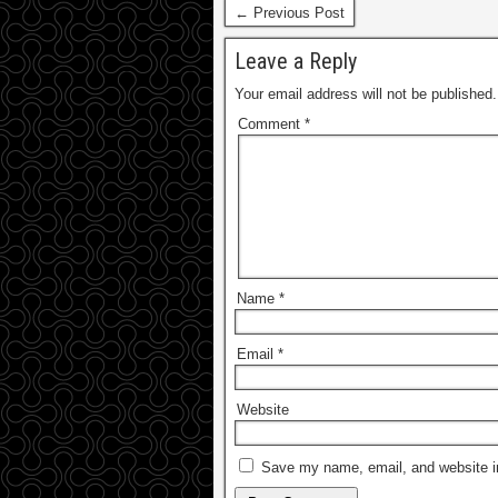
← Previous Post
Leave a Reply
Your email address will not be published.
Comment
*
Name
*
Email
*
Website
Save my name, email, and website in