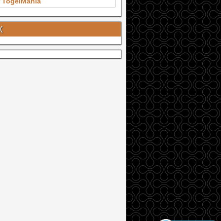
r TogelMania
K