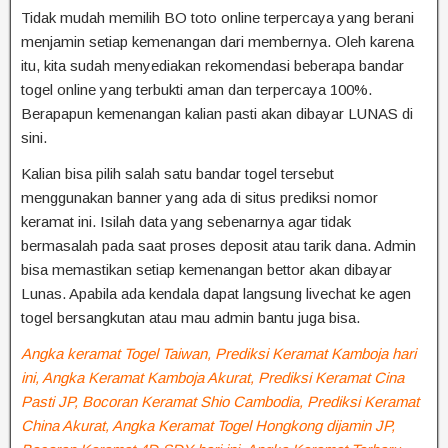
Tidak mudah memilih BO toto online terpercaya yang berani
menjamin setiap kemenangan dari membernya. Oleh karena
itu, kita sudah menyediakan rekomendasi beberapa bandar
togel online yang terbukti aman dan terpercaya 100%.
Berapapun kemenangan kalian pasti akan dibayar LUNAS di
sini.
Kalian bisa pilih salah satu bandar togel tersebut
menggunakan banner yang ada di situs prediksi nomor
keramat ini. Isilah data yang sebenarnya agar tidak
bermasalah pada saat proses deposit atau tarik dana. Admin
bisa memastikan setiap kemenangan bettor akan dibayar
Lunas. Apabila ada kendala dapat langsung livechat ke agen
togel bersangkutan atau mau admin bantu juga bisa.
Angka keramat Togel Taiwan, Prediksi Keramat Kamboja hari
ini, Angka Keramat Kamboja Akurat, Prediksi Keramat Cina
Pasti JP, Bocoran Keramat Shio Cambodia, Prediksi Keramat
China Akurat, Angka Keramat Togel Hongkong dijamin JP,