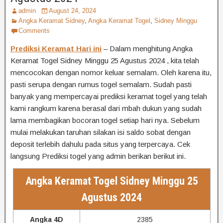
admin
August 24, 2024
Angka Keramat Sidney
,
Angka Keramat Togel
,
Sidney Minggu
Comments
Prediksi Keramat Hari ini
– Dalam menghitung Angka
Keramat Togel Sidney Minggu 25 Agustus 2024 , kita telah
mencocokan dengan nomor keluar semalam. Oleh karena itu,
pasti serupa dengan rumus togel semalam. Sudah pasti
banyak yang mempercayai prediksi keramat togel yang telah
kami rangkum karena berasal dari mbah dukun yang sudah
lama membagikan bocoran togel setiap hari nya. Sebelum
mulai melakukan taruhan silakan isi saldo sobat dengan
deposit terlebih dahulu pada situs yang terpercaya. Cek
langsung Prediksi togel yang admin berikan berikut ini.
Angka Keramat Togel Sidney Minggu 25
Agustus 2024
Angka 4D
2385