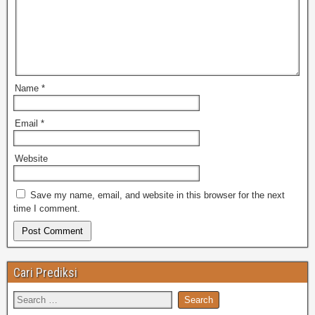
Name
*
Email
*
Website
Save my name, email, and website in this browser for the next
time I comment.
Cari Prediksi