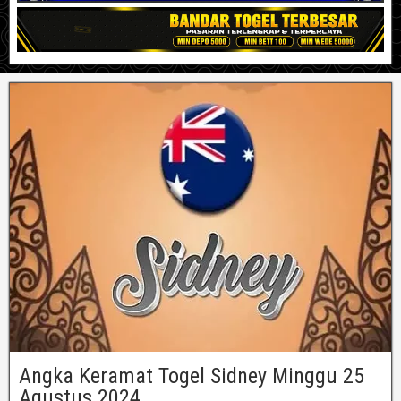
Angka Keramat Togel Sidney Minggu 25
Agustus 2024