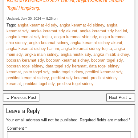
Bocoran Keramat 4D SDY hari ini, Angka Keramat Terbaru
Togel Hongkong.
Updated: July 30, 2024 — 8:26 pm
Tags:
angka keramat 4d sdy
,
angka keramat 4d sidney
,
angka
keramat sdy
,
angka keramat sdy akurat
,
angka keramat sdy hari ini
,
angka keramat sdy terjitu
,
angka keramat shio sdy
,
angka keramat
shio sidney
,
angka keramat sidney
,
angka keramat sidney akurat
,
angka keramat sidney hari ini
,
angka keramat sidney terjitu
,
angka
main sdy
,
angka main sidney
,
angka mistik sdy
,
angka mistik sidney
,
bocoran keramat sdy
,
bocoran keramat sidney
,
bocoran togel sdy
,
bocoran togel sidney
,
data togel sdy keramat
,
data togel sidney
keramat
,
paito togel sdy
,
paito togel sidney
,
prediksi keramat sdy
,
prediksi keramat sidney
,
prediksi sdy keramat
,
prediksi sidney
keramat
,
prediksi togel sdy
,
prediksi togel sidney
← Previous Post
Next Post →
Leave a Reply
Your email address will not be published.
Required fields are marked
*
Comment
*