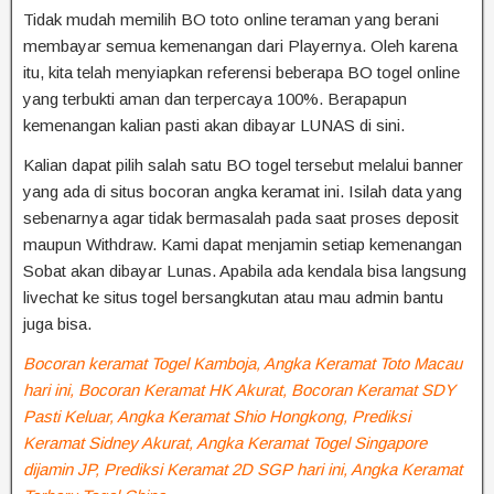
Tidak mudah memilih BO toto online teraman yang berani
membayar semua kemenangan dari Playernya. Oleh karena
itu, kita telah menyiapkan referensi beberapa BO togel online
yang terbukti aman dan terpercaya 100%. Berapapun
kemenangan kalian pasti akan dibayar LUNAS di sini.
Kalian dapat pilih salah satu BO togel tersebut melalui banner
yang ada di situs bocoran angka keramat ini. Isilah data yang
sebenarnya agar tidak bermasalah pada saat proses deposit
maupun Withdraw. Kami dapat menjamin setiap kemenangan
Sobat akan dibayar Lunas. Apabila ada kendala bisa langsung
livechat ke situs togel bersangkutan atau mau admin bantu
juga bisa.
Bocoran keramat Togel Kamboja, Angka Keramat Toto Macau
hari ini, Bocoran Keramat HK Akurat, Bocoran Keramat SDY
Pasti Keluar, Angka Keramat Shio Hongkong, Prediksi
Keramat Sidney Akurat, Angka Keramat Togel Singapore
dijamin JP, Prediksi Keramat 2D SGP hari ini, Angka Keramat