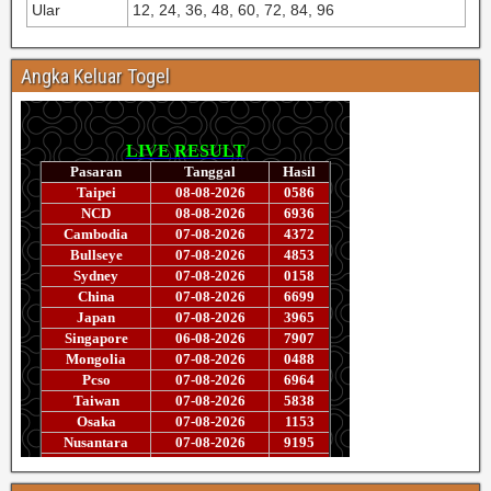
Ular
12, 24, 36, 48, 60, 72, 84, 96
Angka Keluar Togel