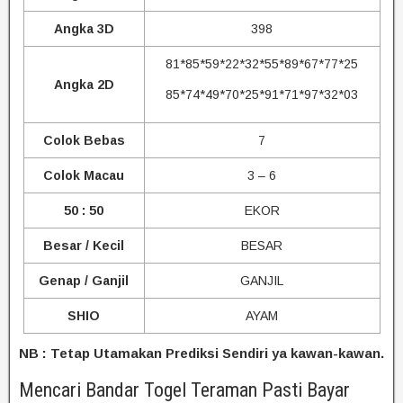
Angka 3D
398
81*85*59*22*32*55*89*67*77*25
Angka 2D
85*74*49*70*25*91*71*97*32*03
Colok Bebas
7
Colok Macau
3 – 6
50 : 50
EKOR
Besar / Kecil
BESAR
Genap / Ganjil
GANJIL
SHIO
AYAM
NB : Tetap Utamakan Prediksi Sendiri ya kawan-kawan.
Mencari Bandar Togel Teraman Pasti Bayar