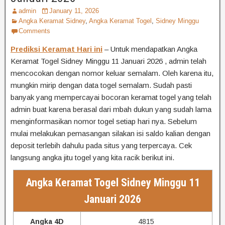
admin
January 11, 2026
Angka Keramat Sidney
,
Angka Keramat Togel
,
Sidney Minggu
Comments
Prediksi Keramat Hari ini
– Untuk mendapatkan Angka
Keramat Togel Sidney Minggu 11 Januari 2026 , admin telah
mencocokan dengan nomor keluar semalam. Oleh karena itu,
mungkin mirip dengan data togel semalam. Sudah pasti
banyak yang mempercayai bocoran keramat togel yang telah
admin buat karena berasal dari mbah dukun yang sudah lama
menginformasikan nomor togel setiap hari nya. Sebelum
mulai melakukan pemasangan silakan isi saldo kalian dengan
deposit terlebih dahulu pada situs yang terpercaya. Cek
langsung angka jitu togel yang kita racik berikut ini.
Angka Keramat Togel Sidney Minggu 11
Januari 2026
Angka 4D
4815