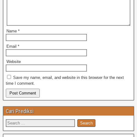
Name
*
Email
*
Website
Save my name, email, and website in this browser for the next
time I comment.
Cari Prediksi