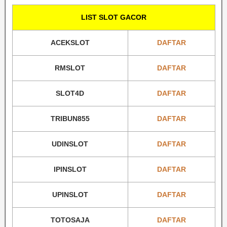
LIST SLOT GACOR
ACEKSLOT
DAFTAR
RMSLOT
DAFTAR
SLOT4D
DAFTAR
TRIBUN855
DAFTAR
UDINSLOT
DAFTAR
IPINSLOT
DAFTAR
UPINSLOT
DAFTAR
TOTOSAJA
DAFTAR