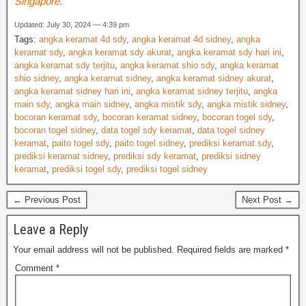
Singapore.
Updated: July 30, 2024 — 4:39 pm
Tags:
angka keramat 4d sdy
,
angka keramat 4d sidney
,
angka
keramat sdy
,
angka keramat sdy akurat
,
angka keramat sdy hari ini
,
angka keramat sdy terjitu
,
angka keramat shio sdy
,
angka keramat
shio sidney
,
angka keramat sidney
,
angka keramat sidney akurat
,
angka keramat sidney hari ini
,
angka keramat sidney terjitu
,
angka
main sdy
,
angka main sidney
,
angka mistik sdy
,
angka mistik sidney
,
bocoran keramat sdy
,
bocoran keramat sidney
,
bocoran togel sdy
,
bocoran togel sidney
,
data togel sdy keramat
,
data togel sidney
keramat
,
paito togel sdy
,
paito togel sidney
,
prediksi keramat sdy
,
prediksi keramat sidney
,
prediksi sdy keramat
,
prediksi sidney
keramat
,
prediksi togel sdy
,
prediksi togel sidney
← Previous Post
Next Post →
Leave a Reply
Your email address will not be published.
Required fields are marked
*
Comment
*