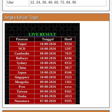
Ular
12, 24, 36, 48, 60, 72, 84, 96
Angka Keluar Togel