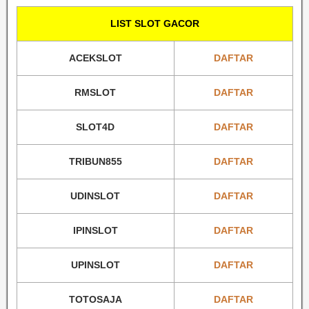
LIST SLOT GACOR
ACEKSLOT
DAFTAR
RMSLOT
DAFTAR
SLOT4D
DAFTAR
TRIBUN855
DAFTAR
UDINSLOT
DAFTAR
IPINSLOT
DAFTAR
UPINSLOT
DAFTAR
TOTOSAJA
DAFTAR