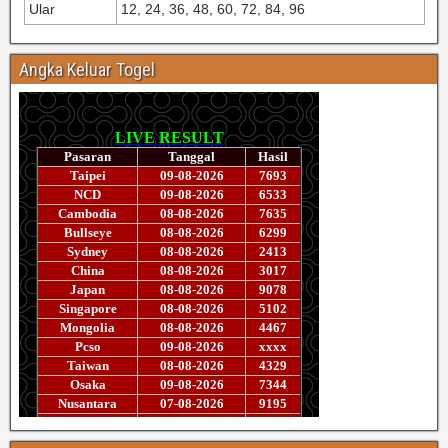
Ular
12, 24, 36, 48, 60, 72, 84, 96
Angka Keluar Togel