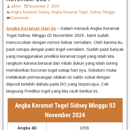
admin
November 2, 2024
Angka Keramat Sidney
,
Angka Keramat Togel
,
Sidney Minggu
Comments
Angka Keramat Hari ini
– Dalam meracik Angka Keramat
Togel Sidney Minggu 03 November 2024 , kami sudah
mencocokan dengan nomor keluar semalam. Oleh karena itu,
pasti serupa dengan paito togel semalam. Sudah pasti banyak
yang menggunakan prediksi keramat togel yang telah kita
rangkum karena berasal dari mbah dukun yang telah sering
memberikan bocoran togel setiap hari nya. Sebelum mulai
melakukan pemasangan silakan isi saldo sobat dengan
deposit terlebih dahulu pada BO yang terpercaya. Cek
langsung Prediksi togel yang kita racik berikut ini.
Angka Keramat Togel Sidney Minggu 03
November 2024
Angka 4D
0356