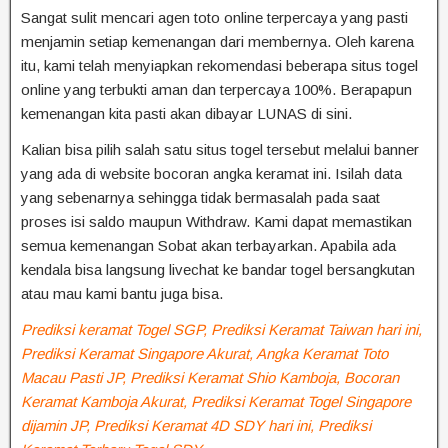
Sangat sulit mencari agen toto online terpercaya yang pasti
menjamin setiap kemenangan dari membernya. Oleh karena
itu, kami telah menyiapkan rekomendasi beberapa situs togel
online yang terbukti aman dan terpercaya 100%. Berapapun
kemenangan kita pasti akan dibayar LUNAS di sini.
Kalian bisa pilih salah satu situs togel tersebut melalui banner
yang ada di website bocoran angka keramat ini. Isilah data
yang sebenarnya sehingga tidak bermasalah pada saat
proses isi saldo maupun Withdraw. Kami dapat memastikan
semua kemenangan Sobat akan terbayarkan. Apabila ada
kendala bisa langsung livechat ke bandar togel bersangkutan
atau mau kami bantu juga bisa.
Prediksi keramat Togel SGP, Prediksi Keramat Taiwan hari ini,
Prediksi Keramat Singapore Akurat, Angka Keramat Toto
Macau Pasti JP, Prediksi Keramat Shio Kamboja, Bocoran
Keramat Kamboja Akurat, Prediksi Keramat Togel Singapore
dijamin JP, Prediksi Keramat 4D SDY hari ini, Prediksi