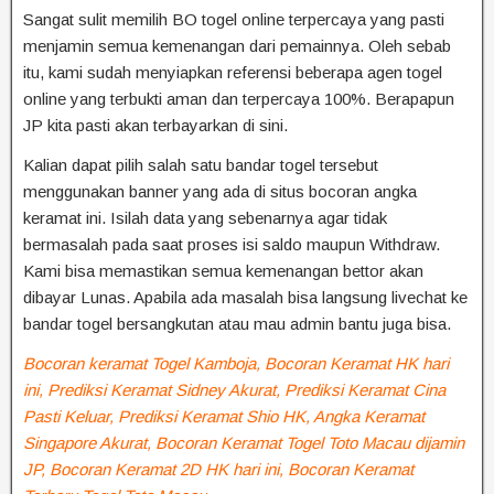
Sangat sulit memilih BO togel online terpercaya yang pasti
menjamin semua kemenangan dari pemainnya. Oleh sebab
itu, kami sudah menyiapkan referensi beberapa agen togel
online yang terbukti aman dan terpercaya 100%. Berapapun
JP kita pasti akan terbayarkan di sini.
Kalian dapat pilih salah satu bandar togel tersebut
menggunakan banner yang ada di situs bocoran angka
keramat ini. Isilah data yang sebenarnya agar tidak
bermasalah pada saat proses isi saldo maupun Withdraw.
Kami bisa memastikan semua kemenangan bettor akan
dibayar Lunas. Apabila ada masalah bisa langsung livechat ke
bandar togel bersangkutan atau mau admin bantu juga bisa.
Bocoran keramat Togel Kamboja, Bocoran Keramat HK hari
ini, Prediksi Keramat Sidney Akurat, Prediksi Keramat Cina
Pasti Keluar, Prediksi Keramat Shio HK, Angka Keramat
Singapore Akurat, Bocoran Keramat Togel Toto Macau dijamin
JP, Bocoran Keramat 2D HK hari ini, Bocoran Keramat