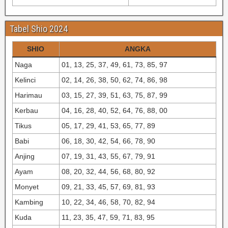
Tabel Shio 2024
SHIO
ANGKA
Naga
01, 13, 25, 37, 49, 61, 73, 85, 97
Kelinci
02, 14, 26, 38, 50, 62, 74, 86, 98
Harimau
03, 15, 27, 39, 51, 63, 75, 87, 99
Kerbau
04, 16, 28, 40, 52, 64, 76, 88, 00
Tikus
05, 17, 29, 41, 53, 65, 77, 89
Babi
06, 18, 30, 42, 54, 66, 78, 90
Anjing
07, 19, 31, 43, 55, 67, 79, 91
Ayam
08, 20, 32, 44, 56, 68, 80, 92
Monyet
09, 21, 33, 45, 57, 69, 81, 93
Kambing
10, 22, 34, 46, 58, 70, 82, 94
Kuda
11, 23, 35, 47, 59, 71, 83, 95