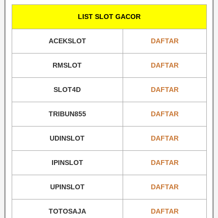
LIST SLOT GACOR
ACEKSLOT
DAFTAR
RMSLOT
DAFTAR
SLOT4D
DAFTAR
TRIBUN855
DAFTAR
UDINSLOT
DAFTAR
IPINSLOT
DAFTAR
UPINSLOT
DAFTAR
TOTOSAJA
DAFTAR