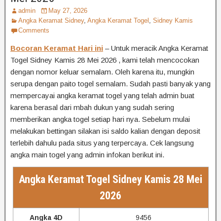
admin
May 27, 2026
Angka Keramat Sidney
,
Angka Keramat Togel
,
Sidney Kamis
Comments
Bocoran Keramat Hari ini
– Untuk meracik Angka Keramat
Togel Sidney Kamis 28 Mei 2026 , kami telah mencocokan
dengan nomor keluar semalam. Oleh karena itu, mungkin
serupa dengan paito togel semalam. Sudah pasti banyak yang
mempercayai angka keramat togel yang telah admin buat
karena berasal dari mbah dukun yang sudah sering
memberikan angka togel setiap hari nya. Sebelum mulai
melakukan bettingan silakan isi saldo kalian dengan deposit
terlebih dahulu pada situs yang terpercaya. Cek langsung
angka main togel yang admin infokan berikut ini.
Angka Keramat Togel Sidney Kamis 28 Mei
2026
Angka 4D
9456