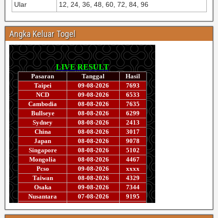
Ular
12, 24, 36, 48, 60, 72, 84, 96
Angka Keluar Togel