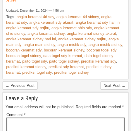
SGP.
Updated: December 11, 2024 — 4:56 pm
Tags:
angka keramat 4d sdy
,
angka keramat 4d sidney
,
angka
keramat sdy
,
angka keramat sdy akurat
,
angka keramat sdy hari ini
,
angka keramat sdy terjitu
,
angka keramat shio sdy
,
angka keramat
shio sidney
,
angka keramat sidney
,
angka keramat sidney akurat
,
angka keramat sidney hari ini
,
angka keramat sidney terjitu
,
angka
main sdy
,
angka main sidney
,
angka mistik sdy
,
angka mistik sidney
,
bocoran keramat sdy
,
bocoran keramat sidney
,
bocoran togel sdy
,
bocoran togel sidney
,
data togel sdy keramat
,
data togel sidney
keramat
,
paito togel sdy
,
paito togel sidney
,
prediksi keramat sdy
,
prediksi keramat sidney
,
prediksi sdy keramat
,
prediksi sidney
keramat
,
prediksi togel sdy
,
prediksi togel sidney
← Previous Post
Next Post →
Leave a Reply
Your email address will not be published.
Required fields are marked
*
Comment
*