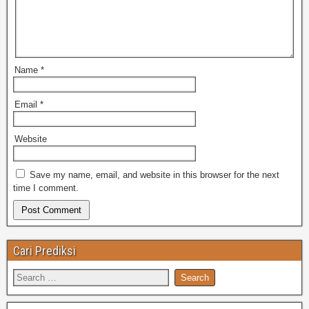
Name
*
Email
*
Website
Save my name, email, and website in this browser for the next
time I comment.
Cari Prediksi