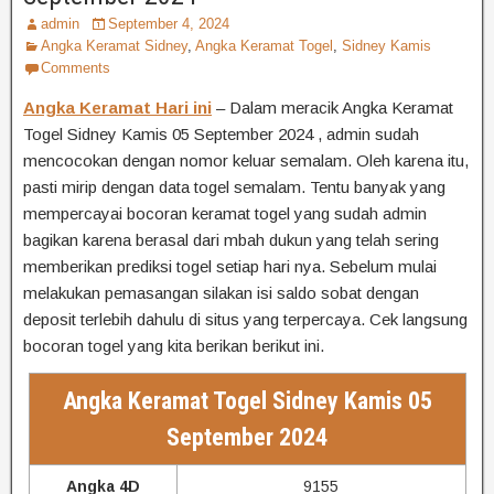
admin
September 4, 2024
Angka Keramat Sidney
,
Angka Keramat Togel
,
Sidney Kamis
Comments
Angka Keramat Hari ini
– Dalam meracik Angka Keramat
Togel Sidney Kamis 05 September 2024 , admin sudah
mencocokan dengan nomor keluar semalam. Oleh karena itu,
pasti mirip dengan data togel semalam. Tentu banyak yang
mempercayai bocoran keramat togel yang sudah admin
bagikan karena berasal dari mbah dukun yang telah sering
memberikan prediksi togel setiap hari nya. Sebelum mulai
melakukan pemasangan silakan isi saldo sobat dengan
deposit terlebih dahulu di situs yang terpercaya. Cek langsung
bocoran togel yang kita berikan berikut ini.
Angka Keramat Togel Sidney Kamis 05
September 2024
Angka 4D
9155