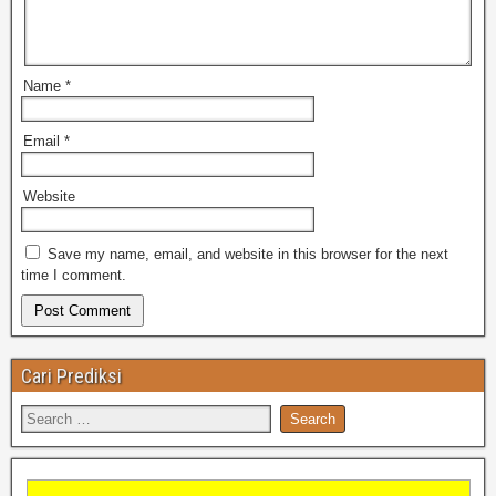
Name
*
Email
*
Website
Save my name, email, and website in this browser for the next
time I comment.
Cari Prediksi