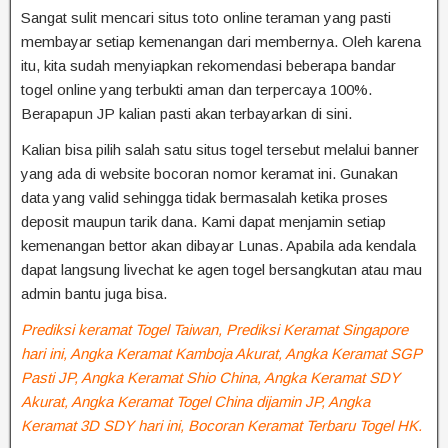
Sangat sulit mencari situs toto online teraman yang pasti
membayar setiap kemenangan dari membernya. Oleh karena
itu, kita sudah menyiapkan rekomendasi beberapa bandar
togel online yang terbukti aman dan terpercaya 100%.
Berapapun JP kalian pasti akan terbayarkan di sini.
Kalian bisa pilih salah satu situs togel tersebut melalui banner
yang ada di website bocoran nomor keramat ini. Gunakan
data yang valid sehingga tidak bermasalah ketika proses
deposit maupun tarik dana. Kami dapat menjamin setiap
kemenangan bettor akan dibayar Lunas. Apabila ada kendala
dapat langsung livechat ke agen togel bersangkutan atau mau
admin bantu juga bisa.
Prediksi keramat Togel Taiwan, Prediksi Keramat Singapore
hari ini, Angka Keramat Kamboja Akurat, Angka Keramat SGP
Pasti JP, Angka Keramat Shio China, Angka Keramat SDY
Akurat, Angka Keramat Togel China dijamin JP, Angka
Keramat 3D SDY hari ini, Bocoran Keramat Terbaru Togel HK.