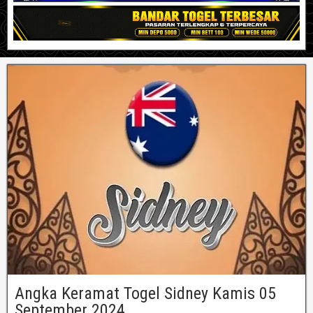
Angka Keramat Togel Sidney Kamis 05
September 2024