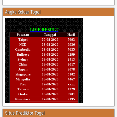
Angka Keluar Togel
Situs Prediktor Togel