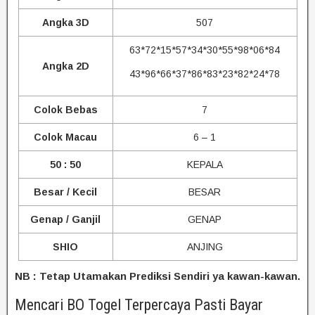
Angka 3D
507
63*72*15*57*34*30*55*98*06*84
Angka 2D
43*96*66*37*86*83*23*82*24*78
Colok Bebas
7
Colok Macau
6 – 1
50 : 50
KEPALA
Besar / Kecil
BESAR
Genap / Ganjil
GENAP
SHIO
ANJING
NB : Tetap Utamakan Prediksi Sendiri ya kawan-kawan.
Mencari BO Togel Terpercaya Pasti Bayar