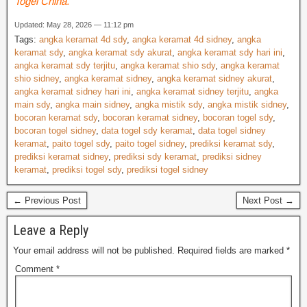
Togel China.
Updated: May 28, 2026 — 11:12 pm
Tags:
angka keramat 4d sdy
,
angka keramat 4d sidney
,
angka
keramat sdy
,
angka keramat sdy akurat
,
angka keramat sdy hari ini
,
angka keramat sdy terjitu
,
angka keramat shio sdy
,
angka keramat
shio sidney
,
angka keramat sidney
,
angka keramat sidney akurat
,
angka keramat sidney hari ini
,
angka keramat sidney terjitu
,
angka
main sdy
,
angka main sidney
,
angka mistik sdy
,
angka mistik sidney
,
bocoran keramat sdy
,
bocoran keramat sidney
,
bocoran togel sdy
,
bocoran togel sidney
,
data togel sdy keramat
,
data togel sidney
keramat
,
paito togel sdy
,
paito togel sidney
,
prediksi keramat sdy
,
prediksi keramat sidney
,
prediksi sdy keramat
,
prediksi sidney
keramat
,
prediksi togel sdy
,
prediksi togel sidney
← Previous Post
Next Post →
Leave a Reply
Your email address will not be published.
Required fields are marked
*
Comment
*