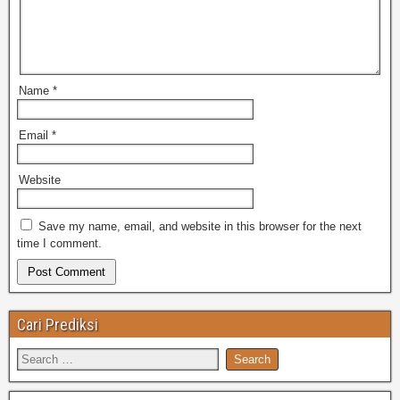
Name
*
Email
*
Website
Save my name, email, and website in this browser for the next
time I comment.
Cari Prediksi