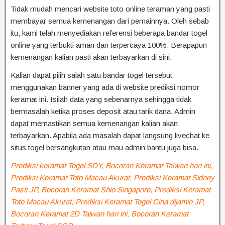
Tidak mudah mencari website toto online teraman yang pasti
membayar semua kemenangan dari pemainnya. Oleh sebab
itu, kami telah menyediakan referensi beberapa bandar togel
online yang terbukti aman dan terpercaya 100%. Berapapun
kemenangan kalian pasti akan terbayarkan di sini.
Kalian dapat pilih salah satu bandar togel tersebut
menggunakan banner yang ada di website prediksi nomor
keramat ini. Isilah data yang sebenarnya sehingga tidak
bermasalah ketika proses deposit atau tarik dana. Admin
dapat memastikan semua kemenangan kalian akan
terbayarkan. Apabila ada masalah dapat langsung livechat ke
situs togel bersangkutan atau mau admin bantu juga bisa.
Prediksi keramat Togel SDY, Bocoran Keramat Taiwan hari ini,
Prediksi Keramat Toto Macau Akurat, Prediksi Keramat Sidney
Pasti JP, Bocoran Keramat Shio Singapore, Prediksi Keramat
Toto Macau Akurat, Prediksi Keramat Togel Cina dijamin JP,
Bocoran Keramat 2D Taiwan hari ini, Bocoran Keramat