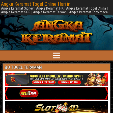
Angka Keramat Togel Online Hari ini
Angka keramat Sidney | Angka Keramat HK | Angka keramat Togel China |
Angka Keramat SGP | Angka Keramat Taiwan | Angka keramat Toto macau.
BO TOGEL TERAMAN