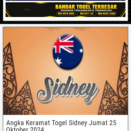
Angka Keramat Togel Sidney Jumat 25
Oktober 2024