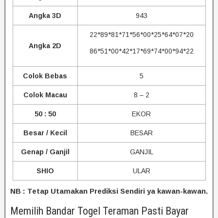
Angka 3D
943
22*89*81*71*56*00*25*64*07*20
Angka 2D
86*51*00*42*17*69*74*00*94*22
Colok Bebas
5
Colok Macau
8 – 2
50 : 50
EKOR
Besar / Kecil
BESAR
Genap / Ganjil
GANJIL
SHIO
ULAR
NB : Tetap Utamakan Prediksi Sendiri ya kawan-kawan.
Memilih Bandar Togel Teraman Pasti Bayar