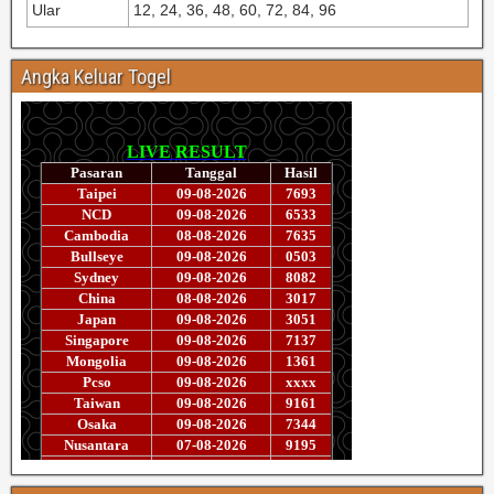
Ular
12, 24, 36, 48, 60, 72, 84, 96
Angka Keluar Togel