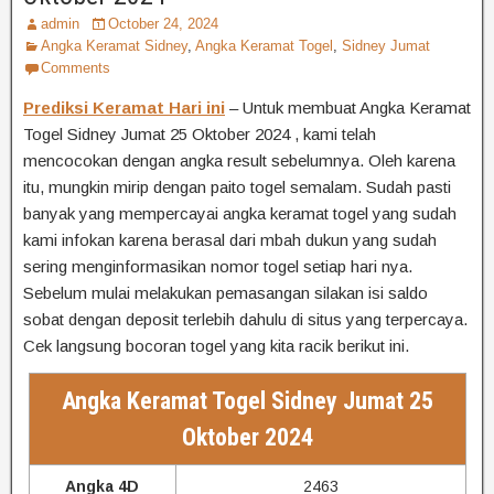
admin
October 24, 2024
Angka Keramat Sidney
,
Angka Keramat Togel
,
Sidney Jumat
Comments
Prediksi Keramat Hari ini
– Untuk membuat Angka Keramat
Togel Sidney Jumat 25 Oktober 2024 , kami telah
mencocokan dengan angka result sebelumnya. Oleh karena
itu, mungkin mirip dengan paito togel semalam. Sudah pasti
banyak yang mempercayai angka keramat togel yang sudah
kami infokan karena berasal dari mbah dukun yang sudah
sering menginformasikan nomor togel setiap hari nya.
Sebelum mulai melakukan pemasangan silakan isi saldo
sobat dengan deposit terlebih dahulu di situs yang terpercaya.
Cek langsung bocoran togel yang kita racik berikut ini.
Angka Keramat Togel Sidney Jumat 25
Oktober 2024
Angka 4D
2463