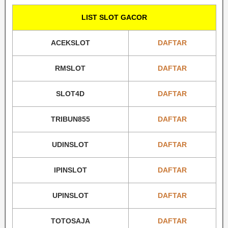
LIST SLOT GACOR
ACEKSLOT
DAFTAR
RMSLOT
DAFTAR
SLOT4D
DAFTAR
TRIBUN855
DAFTAR
UDINSLOT
DAFTAR
IPINSLOT
DAFTAR
UPINSLOT
DAFTAR
TOTOSAJA
DAFTAR