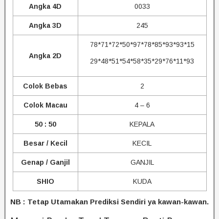
Angka 4D
0033
Angka 3D
245
78*71*72*50*97*78*85*93*93*15
Angka 2D
29*48*51*54*58*35*29*76*11*93
Colok Bebas
2
Colok Macau
4 – 6
50 : 50
KEPALA
Besar / Kecil
KECIL
Genap / Ganjil
GANJIL
SHIO
KUDA
NB : Tetap Utamakan Prediksi Sendiri ya kawan-kawan.