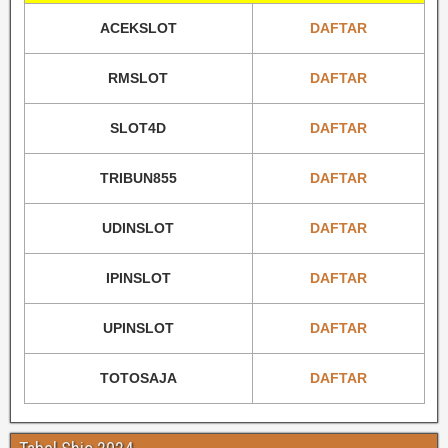
ACEKSLOT
DAFTAR
RMSLOT
DAFTAR
SLOT4D
DAFTAR
TRIBUN855
DAFTAR
UDINSLOT
DAFTAR
IPINSLOT
DAFTAR
UPINSLOT
DAFTAR
TOTOSAJA
DAFTAR