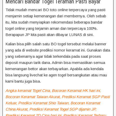
Mencari Bandar Togel Teraman Pasti Bayar
Tidak mudah mencari BO toto online terpercaya yang pasti
menjamin setiap kemenangan dari membernya. Oleh sebab
itu, kita sudah menyiapkan rekomendasi beberapa bandar
togel online yang terjamin aman dan terpercaya 100%.
Berapapun JP kita pasti akan dibayar LUNAS di sini.
Kalian bisa pilih salah satu BO togel tersebut melalui banner
yang ada di website prediksi nomor keramat ini. Gunakan data
yang sebenarnya agar tidak terkendala pada saat proses
deposit maupun tarik dana. Admin bisa memastikan semua
kemenangan bettor akan terbayarkan. Apabila ada kendala
bisa langsung livechat ke agen togel bersangkutan atau mau
kami bantu juga bisa.
Angka keramat Togel Cina, Bocoran Keramat HK hari ini,
Bocoran Keramat Taiwan Akurat, Prediksi Keramat SGP Pasti
Keluar, Prediksi Keramat Shio Taiwan, Bocoran Keramat
China Akurat, Prediksi Keramat Togel SGP dijamin JP,
Prediksi Keramat 2D Cina hari ini, Prediksi Keramat Terbaru