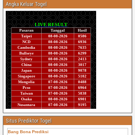
Angka Keluar Togel
Situs Prediktor Togel
Bang Bona Prediksi