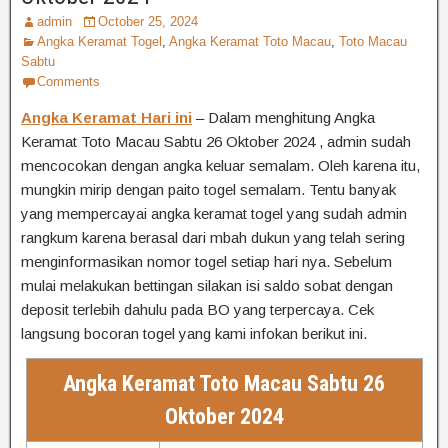
admin
October 25, 2024
Angka Keramat Togel
,
Angka Keramat Toto Macau
,
Toto Macau
Sabtu
Comments
Angka Keramat Hari ini
– Dalam menghitung Angka
Keramat Toto Macau Sabtu 26 Oktober 2024 , admin sudah
mencocokan dengan angka keluar semalam. Oleh karena itu,
mungkin mirip dengan paito togel semalam. Tentu banyak
yang mempercayai angka keramat togel yang sudah admin
rangkum karena berasal dari mbah dukun yang telah sering
menginformasikan nomor togel setiap hari nya. Sebelum
mulai melakukan bettingan silakan isi saldo sobat dengan
deposit terlebih dahulu pada BO yang terpercaya. Cek
langsung bocoran togel yang kami infokan berikut ini.
Angka Keramat Toto Macau Sabtu 26
Oktober 2024