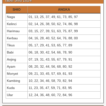
Tabel Shio 2024
SHIO
ANGKA
Naga
01, 13, 25, 37, 49, 61, 73, 85, 97
Kelinci
02, 14, 26, 38, 50, 62, 74, 86, 98
Harimau
03, 15, 27, 39, 51, 63, 75, 87, 99
Kerbau
04, 16, 28, 40, 52, 64, 76, 88, 00
Tikus
05, 17, 29, 41, 53, 65, 77, 89
Babi
06, 18, 30, 42, 54, 66, 78, 90
Anjing
07, 19, 31, 43, 55, 67, 79, 91
Ayam
08, 20, 32, 44, 56, 68, 80, 92
Monyet
09, 21, 33, 45, 57, 69, 81, 93
Kambing
10, 22, 34, 46, 58, 70, 82, 94
Kuda
11, 23, 35, 47, 59, 71, 83, 95
Ular
12, 24, 36, 48, 60, 72, 84, 96