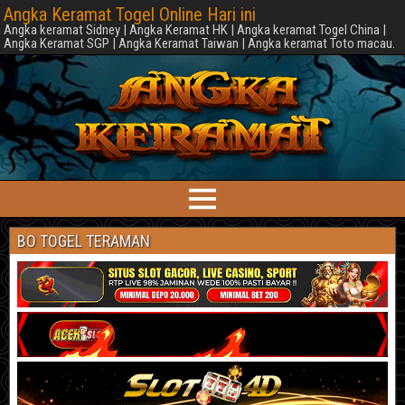
Angka Keramat Togel Online Hari ini
Angka keramat Sidney | Angka Keramat HK | Angka keramat Togel China |
Angka Keramat SGP | Angka Keramat Taiwan | Angka keramat Toto macau.
BO TOGEL TERAMAN