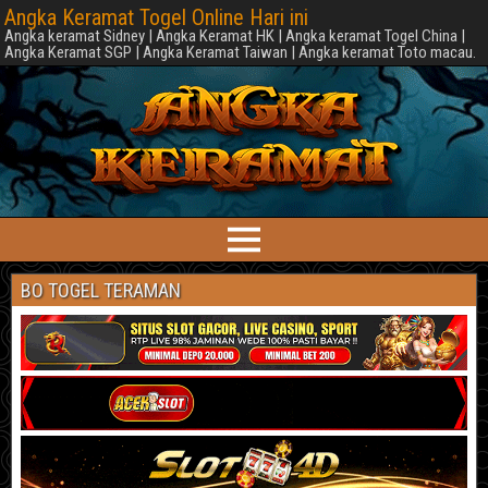
Angka Keramat Togel Online Hari ini
Angka keramat Sidney | Angka Keramat HK | Angka keramat Togel China |
Angka Keramat SGP | Angka Keramat Taiwan | Angka keramat Toto macau.
BO TOGEL TERAMAN