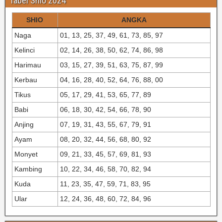
Tabel Shio 2024
SHIO
ANGKA
Naga
01, 13, 25, 37, 49, 61, 73, 85, 97
Kelinci
02, 14, 26, 38, 50, 62, 74, 86, 98
Harimau
03, 15, 27, 39, 51, 63, 75, 87, 99
Kerbau
04, 16, 28, 40, 52, 64, 76, 88, 00
Tikus
05, 17, 29, 41, 53, 65, 77, 89
Babi
06, 18, 30, 42, 54, 66, 78, 90
Anjing
07, 19, 31, 43, 55, 67, 79, 91
Ayam
08, 20, 32, 44, 56, 68, 80, 92
Monyet
09, 21, 33, 45, 57, 69, 81, 93
Kambing
10, 22, 34, 46, 58, 70, 82, 94
Kuda
11, 23, 35, 47, 59, 71, 83, 95
Ular
12, 24, 36, 48, 60, 72, 84, 96