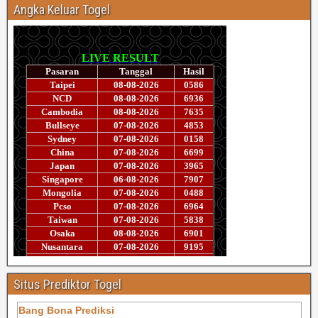
Angka Keluar Togel
Situs Prediktor Togel
Bang Bona Prediksi