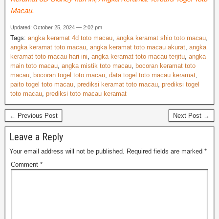
Macau.
Updated: October 25, 2024 — 2:02 pm
Tags:
angka keramat 4d toto macau
,
angka keramat shio toto macau
,
angka keramat toto macau
,
angka keramat toto macau akurat
,
angka
keramat toto macau hari ini
,
angka keramat toto macau terjitu
,
angka
main toto macau
,
angka mistik toto macau
,
bocoran keramat toto
macau
,
bocoran togel toto macau
,
data togel toto macau keramat
,
paito togel toto macau
,
prediksi keramat toto macau
,
prediksi togel
toto macau
,
prediksi toto macau keramat
← Previous Post
Next Post →
Leave a Reply
Your email address will not be published.
Required fields are marked
*
Comment
*