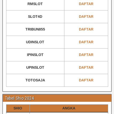
RMSLOT
DAFTAR
SLOT4D
DAFTAR
TRIBUN855
DAFTAR
UDINSLOT
DAFTAR
IPINSLOT
DAFTAR
UPINSLOT
DAFTAR
TOTOSAJA
DAFTAR
Tabel Shio 2024
SHIO
ANGKA