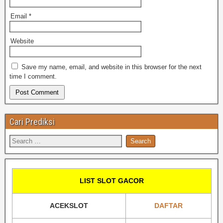
Email
*
Website
Save my name, email, and website in this browser for the next
time I comment.
Cari Prediksi
LIST SLOT GACOR
ACEKSLOT
DAFTAR