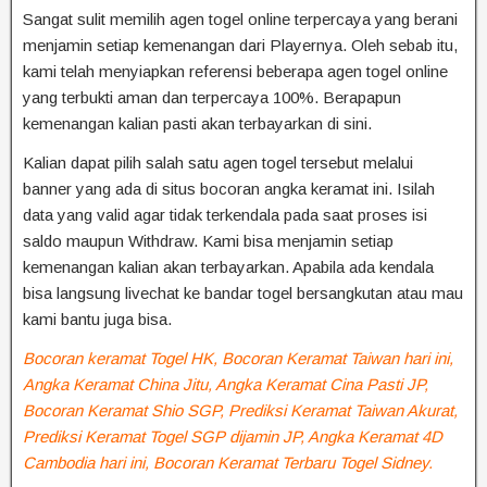
Sangat sulit memilih agen togel online terpercaya yang berani
menjamin setiap kemenangan dari Playernya. Oleh sebab itu,
kami telah menyiapkan referensi beberapa agen togel online
yang terbukti aman dan terpercaya 100%. Berapapun
kemenangan kalian pasti akan terbayarkan di sini.
Kalian dapat pilih salah satu agen togel tersebut melalui
banner yang ada di situs bocoran angka keramat ini. Isilah
data yang valid agar tidak terkendala pada saat proses isi
saldo maupun Withdraw. Kami bisa menjamin setiap
kemenangan kalian akan terbayarkan. Apabila ada kendala
bisa langsung livechat ke bandar togel bersangkutan atau mau
kami bantu juga bisa.
Bocoran keramat Togel HK, Bocoran Keramat Taiwan hari ini,
Angka Keramat China Jitu, Angka Keramat Cina Pasti JP,
Bocoran Keramat Shio SGP, Prediksi Keramat Taiwan Akurat,
Prediksi Keramat Togel SGP dijamin JP, Angka Keramat 4D
Cambodia hari ini, Bocoran Keramat Terbaru Togel Sidney.