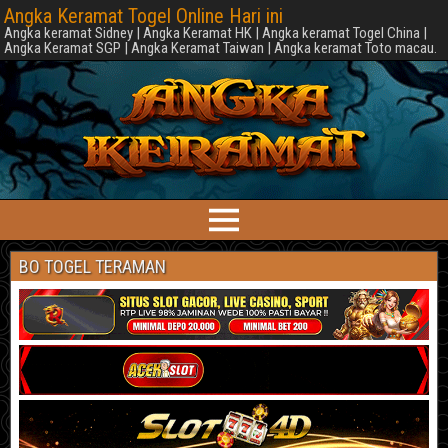
Angka Keramat Togel Online Hari ini
Angka keramat Sidney | Angka Keramat HK | Angka keramat Togel China |
Angka Keramat SGP | Angka Keramat Taiwan | Angka keramat Toto macau.
BO TOGEL TERAMAN