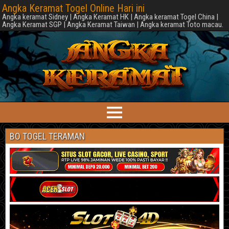
Angka Keramat Togel Online Hari ini
Angka keramat Sidney | Angka Keramat HK | Angka keramat Togel China |
Angka Keramat SGP | Angka Keramat Taiwan | Angka keramat Toto macau.
BO TOGEL TERAMAN