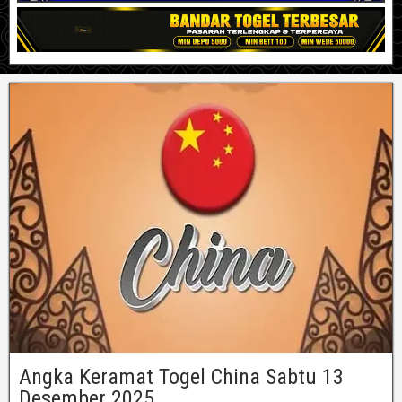
Angka Keramat Togel China Sabtu 13
Desember 2025