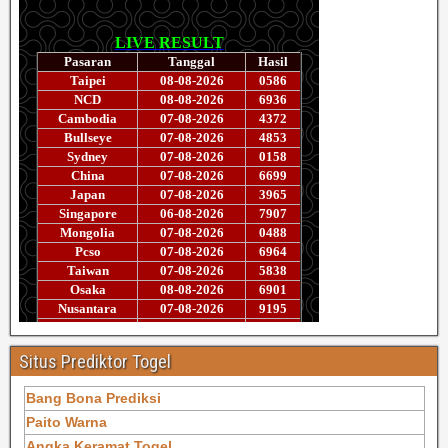
Situs Prediktor Togel
Bang Bona Prediksi
Paito Warna
Angka Keramat Togel