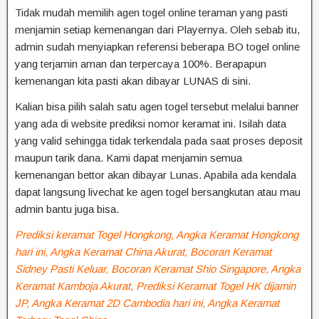
Tidak mudah memilih agen togel online teraman yang pasti
menjamin setiap kemenangan dari Playernya. Oleh sebab itu,
admin sudah menyiapkan referensi beberapa BO togel online
yang terjamin aman dan terpercaya 100%. Berapapun
kemenangan kita pasti akan dibayar LUNAS di sini.
Kalian bisa pilih salah satu agen togel tersebut melalui banner
yang ada di website prediksi nomor keramat ini. Isilah data
yang valid sehingga tidak terkendala pada saat proses deposit
maupun tarik dana. Kami dapat menjamin semua
kemenangan bettor akan dibayar Lunas. Apabila ada kendala
dapat langsung livechat ke agen togel bersangkutan atau mau
admin bantu juga bisa.
Prediksi keramat Togel Hongkong, Angka Keramat Hongkong
hari ini, Angka Keramat China Akurat, Bocoran Keramat
Sidney Pasti Keluar, Bocoran Keramat Shio Singapore, Angka
Keramat Kamboja Akurat, Prediksi Keramat Togel HK dijamin
JP, Angka Keramat 2D Cambodia hari ini, Angka Keramat