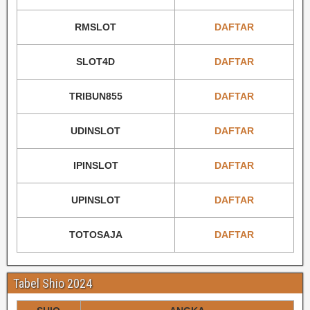
RMSLOT
DAFTAR
SLOT4D
DAFTAR
TRIBUN855
DAFTAR
UDINSLOT
DAFTAR
IPINSLOT
DAFTAR
UPINSLOT
DAFTAR
TOTOSAJA
DAFTAR
Tabel Shio 2024