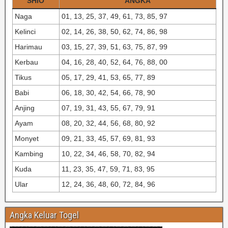
SHIO
ANGKA
Naga
01, 13, 25, 37, 49, 61, 73, 85, 97
Kelinci
02, 14, 26, 38, 50, 62, 74, 86, 98
Harimau
03, 15, 27, 39, 51, 63, 75, 87, 99
Kerbau
04, 16, 28, 40, 52, 64, 76, 88, 00
Tikus
05, 17, 29, 41, 53, 65, 77, 89
Babi
06, 18, 30, 42, 54, 66, 78, 90
Anjing
07, 19, 31, 43, 55, 67, 79, 91
Ayam
08, 20, 32, 44, 56, 68, 80, 92
Monyet
09, 21, 33, 45, 57, 69, 81, 93
Kambing
10, 22, 34, 46, 58, 70, 82, 94
Kuda
11, 23, 35, 47, 59, 71, 83, 95
Ular
12, 24, 36, 48, 60, 72, 84, 96
Angka Keluar Togel