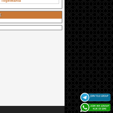
r TogelMania
K