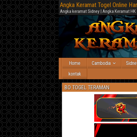
Angka Keramat Togel Online Hari
Angka keramat Sidney | Angka Keramat HK 
Home
Cambodia
Sidne
kontak
BO TOGEL TERAMAN