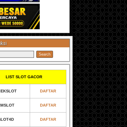
iksi
LIST SLOT GACOR
CEKSLOT
DAFTAR
RMSLOT
DAFTAR
SLOT4D
DAFTAR