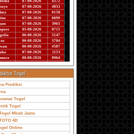
diktor Togel
a Prediksi
rna
ramat Togel
stik Togel
 Togel Mbah Jamu
 TOTO 4D
ogel Online