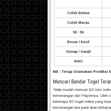
Colok Bebas
Colok Macau
50 : 50
Besar / Kecil
Genap / Ganjil
SHIO
NB : Tetap Utamakan Prediksi S
Mencari Bandar Togel Tera
Tidak mudah mencari BO toto onlin
kemenangan dari Playernya. Oleh s
beberapa BO togel online yang ter
kemenangan kita pasti akan terbayark