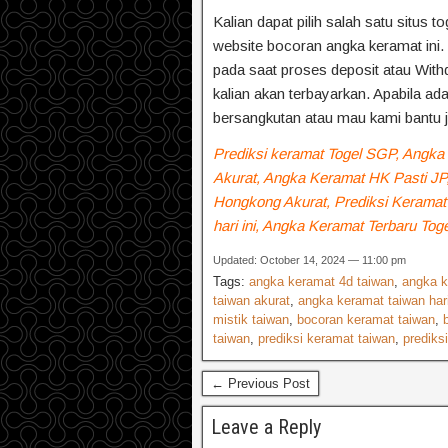
Kalian dapat pilih salah satu situs
website bocoran angka keramat ini. 
pada saat proses deposit atau Wi
kalian akan terbayarkan. Apabila ada
bersangkutan atau mau kami bantu j
Prediksi keramat Togel SGP, Angka
Akurat, Angka Keramat HK Pasti JP
Hongkong Akurat, Prediksi Kerama
hari ini, Angka Keramat Terbaru Toge
Updated: October 14, 2024 — 11:00 pm
Tags:
angka keramat 4d taiwan
,
angka k
taiwan akurat
,
angka keramat taiwan hari
mistik taiwan
,
bocoran keramat taiwan
,
taiwan
,
prediksi keramat taiwan
,
prediksi
← Previous Post
Leave a Reply