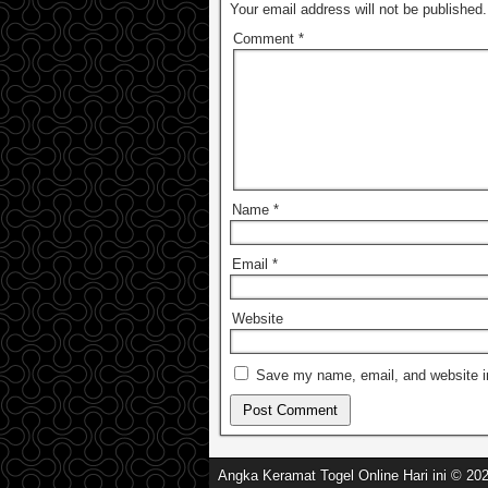
Your email address will not be published.
Comment
*
Name
*
Email
*
Website
Save my name, email, and website in
Angka Keramat Togel Online Hari ini © 20