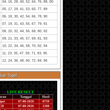
04, 16, 28, 40, 52, 64, 76, 88, 00
05, 17, 29, 41, 53, 65, 77, 89
06, 18, 30, 42, 54, 66, 78, 90
07, 19, 31, 43, 55, 67, 79, 91
08, 20, 32, 44, 56, 68, 80, 92
09, 21, 33, 45, 57, 69, 81, 93
10, 22, 34, 46, 58, 70, 82, 94
11, 23, 35, 47, 59, 71, 83, 95
12, 24, 36, 48, 60, 72, 84, 96
luar Togel