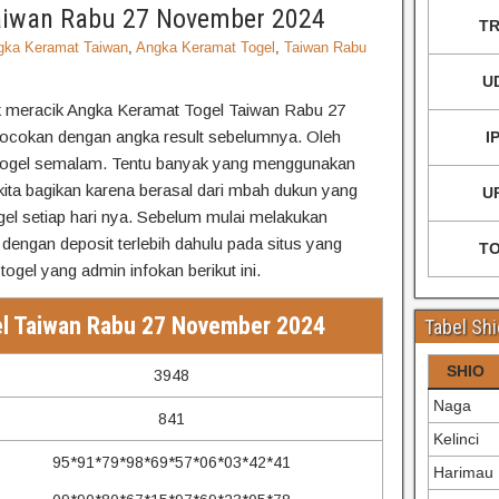
aiwan Rabu 27 November 2024
TR
gka Keramat Taiwan
,
Angka Keramat Togel
,
Taiwan Rabu
U
 meracik Angka Keramat Togel Taiwan Rabu 27
ocokan dengan angka result sebelumnya. Oleh
I
to togel semalam. Tentu banyak yang menggunakan
ita bagikan karena berasal dari mbah dukun yang
U
el setiap hari nya. Sebelum mulai melakukan
 dengan deposit terlebih dahulu pada situs yang
T
togel yang admin infokan berikut ini.
l Taiwan Rabu 27 November 2024
Tabel Sh
SHIO
3948
Naga
841
Kelinci
95*91*79*98*69*57*06*03*42*41
Harimau