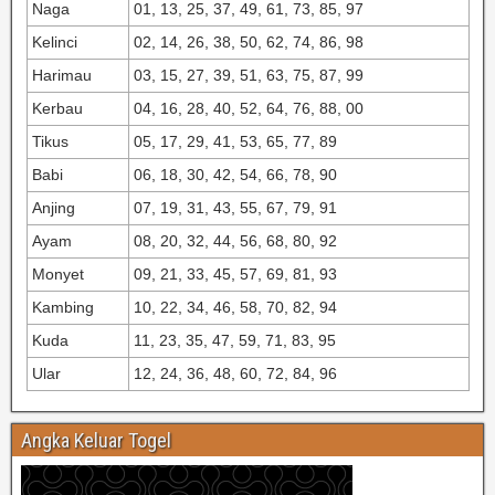
Naga
01, 13, 25, 37, 49, 61, 73, 85, 97
Kelinci
02, 14, 26, 38, 50, 62, 74, 86, 98
Harimau
03, 15, 27, 39, 51, 63, 75, 87, 99
Kerbau
04, 16, 28, 40, 52, 64, 76, 88, 00
Tikus
05, 17, 29, 41, 53, 65, 77, 89
Babi
06, 18, 30, 42, 54, 66, 78, 90
Anjing
07, 19, 31, 43, 55, 67, 79, 91
Ayam
08, 20, 32, 44, 56, 68, 80, 92
Monyet
09, 21, 33, 45, 57, 69, 81, 93
Kambing
10, 22, 34, 46, 58, 70, 82, 94
Kuda
11, 23, 35, 47, 59, 71, 83, 95
Ular
12, 24, 36, 48, 60, 72, 84, 96
Angka Keluar Togel