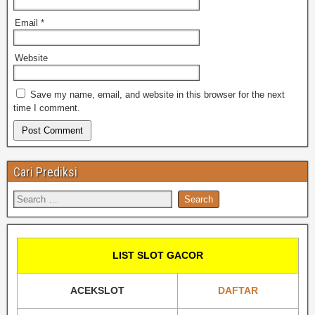
Email
*
Website
Save my name, email, and website in this browser for the next
time I comment.
Cari Prediksi
LIST SLOT GACOR
ACEKSLOT
DAFTAR