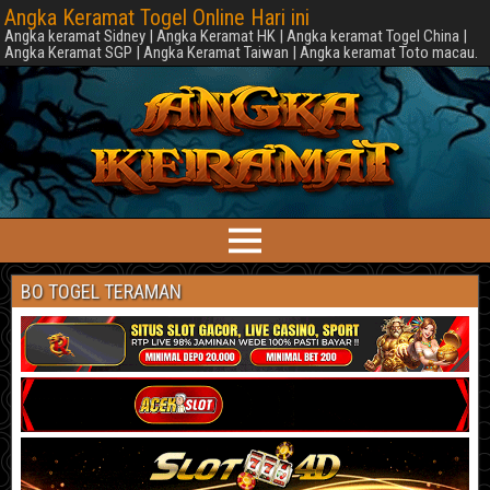
Angka Keramat Togel Online Hari ini
Angka keramat Sidney | Angka Keramat HK | Angka keramat Togel China |
Angka Keramat SGP | Angka Keramat Taiwan | Angka keramat Toto macau.
BO TOGEL TERAMAN