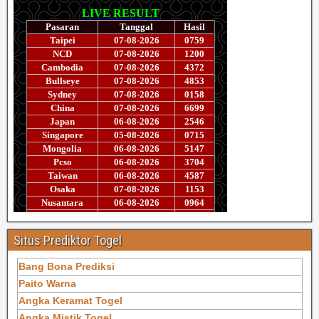
Situs Prediktor Togel
Bang Bona Prediksi
Paito Warna
Angka Keramat Togel
Angka Mistik Togel