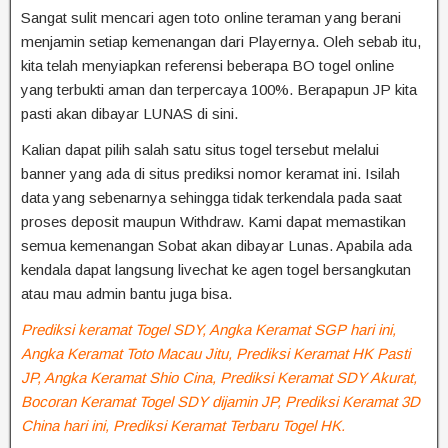
Sangat sulit mencari agen toto online teraman yang berani
menjamin setiap kemenangan dari Playernya. Oleh sebab itu,
kita telah menyiapkan referensi beberapa BO togel online
yang terbukti aman dan terpercaya 100%. Berapapun JP kita
pasti akan dibayar LUNAS di sini.
Kalian dapat pilih salah satu situs togel tersebut melalui
banner yang ada di situs prediksi nomor keramat ini. Isilah
data yang sebenarnya sehingga tidak terkendala pada saat
proses deposit maupun Withdraw. Kami dapat memastikan
semua kemenangan Sobat akan dibayar Lunas. Apabila ada
kendala dapat langsung livechat ke agen togel bersangkutan
atau mau admin bantu juga bisa.
Prediksi keramat Togel SDY, Angka Keramat SGP hari ini,
Angka Keramat Toto Macau Jitu, Prediksi Keramat HK Pasti
JP, Angka Keramat Shio Cina, Prediksi Keramat SDY Akurat,
Bocoran Keramat Togel SDY dijamin JP, Prediksi Keramat 3D
China hari ini, Prediksi Keramat Terbaru Togel HK.