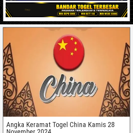
Angka Keramat Togel China Kamis 28
November 2024