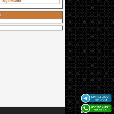
r TogelMania
K