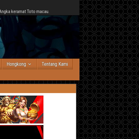
 Angka keramat Toto macau.
Hongkong
Tentang Kami