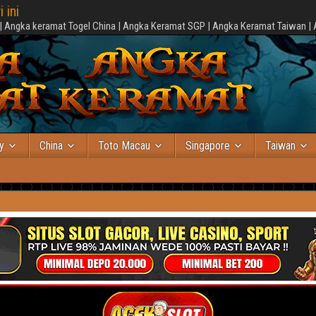
 ini
| Angka keramat Togel China | Angka Keramat SGP | Angka Keramat Taiwan |
y
China
Toto Macau
Singapore
Taiwan