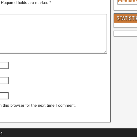
Predikto
Required fields are marked
*
STATISTI
 this browser for the next time I comment.
24