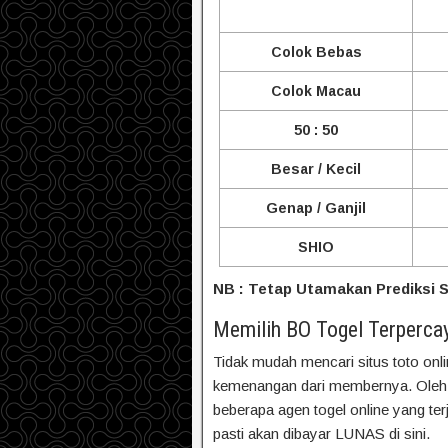
Colok Bebas
Colok Macau
50 : 50
Besar / Kecil
Genap / Ganjil
SHIO
NB : Tetap Utamakan Prediksi S
Memilih BO Togel Terpercay
Tidak mudah mencari situs toto on
kemenangan dari membernya. Oleh 
beberapa agen togel online yang t
pasti akan dibayar LUNAS di sini.