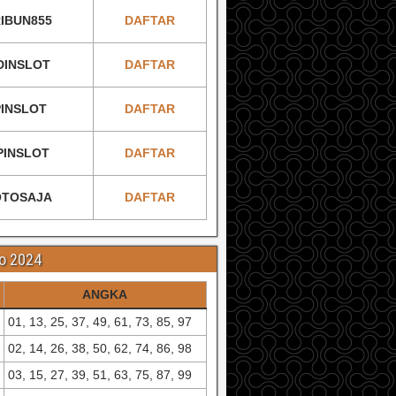
IBUN855
DAFTAR
DINSLOT
DAFTAR
PINSLOT
DAFTAR
PINSLOT
DAFTAR
OTOSAJA
DAFTAR
io 2024
ANGKA
01, 13, 25, 37, 49, 61, 73, 85, 97
02, 14, 26, 38, 50, 62, 74, 86, 98
03, 15, 27, 39, 51, 63, 75, 87, 99