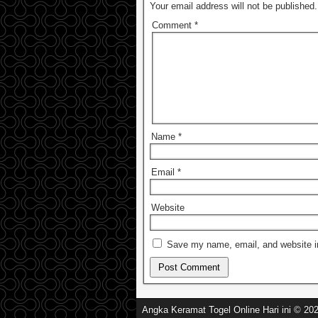
Your email address will not be published.
Comment
*
Name
*
Email
*
Website
Save my name, email, and website in
Angka Keramat Togel Online Hari ini © 20