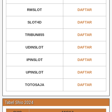
RMSLOT
DAFTAR
SLOT4D
DAFTAR
TRIBUN855
DAFTAR
UDINSLOT
DAFTAR
IPINSLOT
DAFTAR
UPINSLOT
DAFTAR
TOTOSAJA
DAFTAR
Tabel Shio 2024