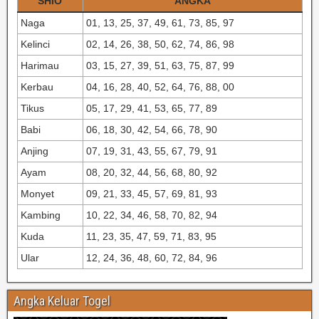
SHIO
ANGKA
Naga
01, 13, 25, 37, 49, 61, 73, 85, 97
Kelinci
02, 14, 26, 38, 50, 62, 74, 86, 98
Harimau
03, 15, 27, 39, 51, 63, 75, 87, 99
Kerbau
04, 16, 28, 40, 52, 64, 76, 88, 00
Tikus
05, 17, 29, 41, 53, 65, 77, 89
Babi
06, 18, 30, 42, 54, 66, 78, 90
Anjing
07, 19, 31, 43, 55, 67, 79, 91
Ayam
08, 20, 32, 44, 56, 68, 80, 92
Monyet
09, 21, 33, 45, 57, 69, 81, 93
Kambing
10, 22, 34, 46, 58, 70, 82, 94
Kuda
11, 23, 35, 47, 59, 71, 83, 95
Ular
12, 24, 36, 48, 60, 72, 84, 96
Angka Keluar Togel