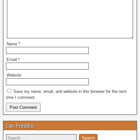
Name
*
Email
*
Website
Save my name, email, and website in this browser for the next
time I comment.
Cari Prediksi