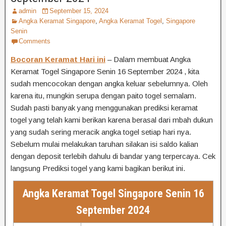
admin
September 15, 2024
Angka Keramat Singapore
,
Angka Keramat Togel
,
Singapore
Senin
Comments
Bocoran Keramat Hari ini
– Dalam membuat Angka
Keramat Togel Singapore Senin 16 September 2024 , kita
sudah mencocokan dengan angka keluar sebelumnya. Oleh
karena itu, mungkin serupa dengan paito togel semalam.
Sudah pasti banyak yang menggunakan prediksi keramat
togel yang telah kami berikan karena berasal dari mbah dukun
yang sudah sering meracik angka togel setiap hari nya.
Sebelum mulai melakukan taruhan silakan isi saldo kalian
dengan deposit terlebih dahulu di bandar yang terpercaya. Cek
langsung Prediksi togel yang kami bagikan berikut ini.
Angka Keramat Togel Singapore Senin 16
September 2024