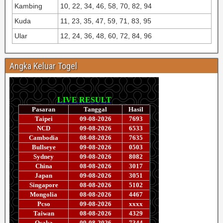
Kambing
10, 22, 34, 46, 58, 70, 82, 94
Kuda
11, 23, 35, 47, 59, 71, 83, 95
Ular
12, 24, 36, 48, 60, 72, 84, 96
Angka Keluar Togel