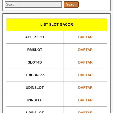
LIST SLOT GACOR
ACEKSLOT
DAFTAR
RMSLOT
DAFTAR
SLOT4D
DAFTAR
TRIBUN855
DAFTAR
UDINSLOT
DAFTAR
IPINSLOT
DAFTAR
UPINSLOT
DAFTAR