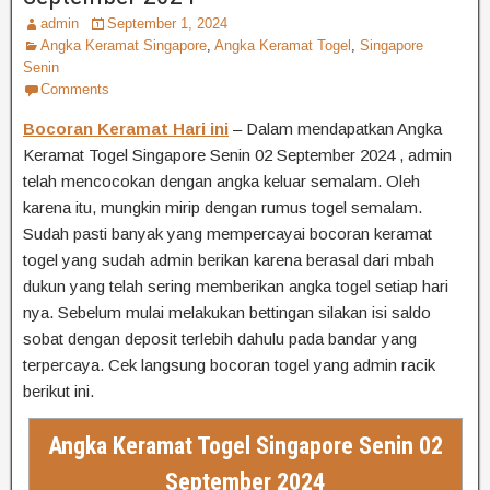
admin
September 1, 2024
Angka Keramat Singapore
,
Angka Keramat Togel
,
Singapore
Senin
Comments
Bocoran Keramat Hari ini
– Dalam mendapatkan Angka
Keramat Togel Singapore Senin 02 September 2024 , admin
telah mencocokan dengan angka keluar semalam. Oleh
karena itu, mungkin mirip dengan rumus togel semalam.
Sudah pasti banyak yang mempercayai bocoran keramat
togel yang sudah admin berikan karena berasal dari mbah
dukun yang telah sering memberikan angka togel setiap hari
nya. Sebelum mulai melakukan bettingan silakan isi saldo
sobat dengan deposit terlebih dahulu pada bandar yang
terpercaya. Cek langsung bocoran togel yang admin racik
berikut ini.
Angka Keramat Togel Singapore Senin 02
September 2024