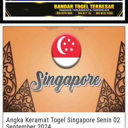
Angka Keramat Togel Singapore Senin 02
September 2024