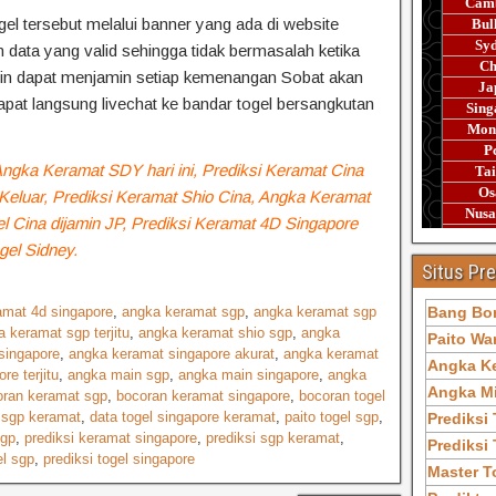
ogel tersebut melalui banner yang ada di website
 data yang valid sehingga tidak bermasalah ketika
dmin dapat menjamin setiap kemenangan Sobat akan
apat langsung livechat ke bandar togel bersangkutan
ngka Keramat SDY hari ini, Prediksi Keramat Cina
Keluar, Prediksi Keramat Shio Cina, Angka Keramat
el Cina dijamin JP, Prediksi Keramat 4D Singapore
ogel Sidney.
Situs Pre
amat 4d singapore
,
angka keramat sgp
,
angka keramat sgp
Bang Bon
 keramat sgp terjitu
,
angka keramat shio sgp
,
angka
Paito Wa
singapore
,
angka keramat singapore akurat
,
angka keramat
Angka Ke
re terjitu
,
angka main sgp
,
angka main singapore
,
angka
Angka Mi
oran keramat sgp
,
bocoran keramat singapore
,
bocoran togel
l sgp keramat
,
data togel singapore keramat
,
paito togel sgp
,
Prediksi
sgp
,
prediksi keramat singapore
,
prediksi sgp keramat
,
Prediksi
el sgp
,
prediksi togel singapore
Master T