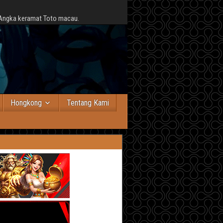
 Angka keramat Toto macau.
Hongkong
Tentang Kami