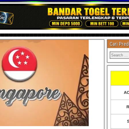
Cari Pred
A