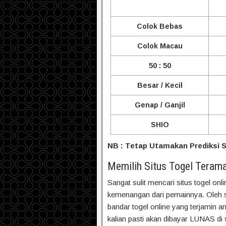
Colok Bebas
Colok Macau
50 : 50
Besar / Kecil
Genap / Ganjil
SHIO
NB : Tetap Utamakan Prediksi S
Memilih Situs Togel Terama
Sangat sulit mencari situs togel on
kemenangan dari pemainnya. Oleh s
bandar togel online yang terjamin
kalian pasti akan dibayar LUNAS di s