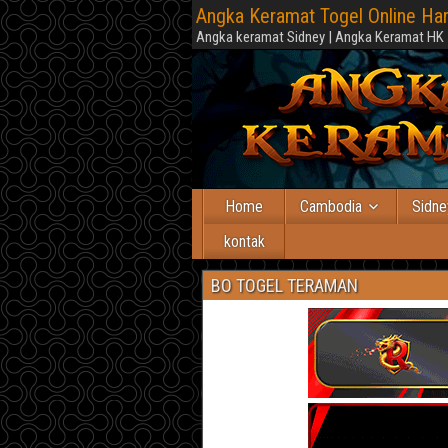
Angka Keramat Togel Online Hari
Angka keramat Sidney | Angka Keramat HK 
Home
Cambodia
Sidne
kontak
BO TOGEL TERAMAN