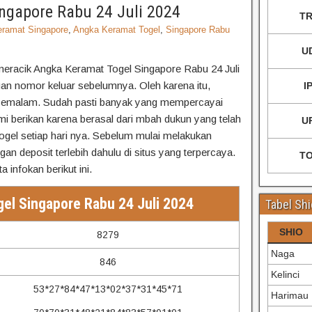
ngapore Rabu 24 Juli 2024
TR
ramat Singapore
,
Angka Keramat Togel
,
Singapore Rabu
U
eracik Angka Keramat Togel Singapore Rabu 24 Juli
an nomor keluar sebelumnya. Oleh karena itu,
I
 semalam. Sudah pasti banyak yang mempercayai
i berikan karena berasal dari mbah dukun yang telah
U
gel setiap hari nya. Sebelum mulai melakukan
ngan deposit terlebih dahulu di situs yang terpercaya.
T
 infokan berikut ini.
el Singapore Rabu 24 Juli 2024
Tabel Sh
SHIO
8279
Naga
846
Kelinci
53*27*84*47*13*02*37*31*45*71
Harimau