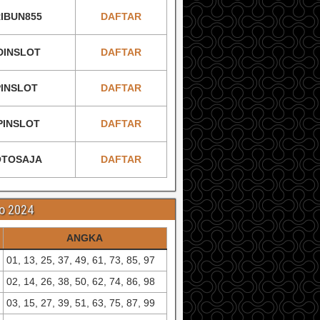
IBUN855
DAFTAR
DINSLOT
DAFTAR
PINSLOT
DAFTAR
PINSLOT
DAFTAR
OTOSAJA
DAFTAR
io 2024
ANGKA
01, 13, 25, 37, 49, 61, 73, 85, 97
02, 14, 26, 38, 50, 62, 74, 86, 98
03, 15, 27, 39, 51, 63, 75, 87, 99