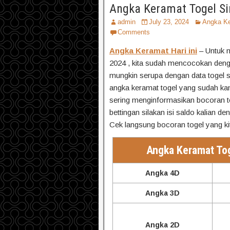
Angka Keramat Togel Si
admin
July 23, 2024
Angka Ke
Comments
Angka Keramat Hari ini
– Untuk m
2024 , kita sudah mencocokan deng
mungkin serupa dengan data togel
angka keramat togel yang sudah kam
sering menginformasikan bocoran to
bettingan silakan isi saldo kalian de
Cek langsung bocoran togel yang kita
Angka Keramat Tog
Angka 4D
Angka 3D
Angka 2D