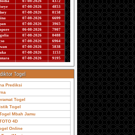
diktor Togel
a Prediksi
rna
ramat Togel
stik Togel
 Togel Mbah Jamu
 TOTO 4D
ogel Online