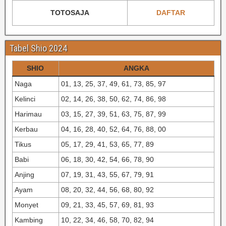
TOTOSAJA
DAFTAR
Tabel Shio 2024
SHIO
ANGKA
Naga
01, 13, 25, 37, 49, 61, 73, 85, 97
Kelinci
02, 14, 26, 38, 50, 62, 74, 86, 98
Harimau
03, 15, 27, 39, 51, 63, 75, 87, 99
Kerbau
04, 16, 28, 40, 52, 64, 76, 88, 00
Tikus
05, 17, 29, 41, 53, 65, 77, 89
Babi
06, 18, 30, 42, 54, 66, 78, 90
Anjing
07, 19, 31, 43, 55, 67, 79, 91
Ayam
08, 20, 32, 44, 56, 68, 80, 92
Monyet
09, 21, 33, 45, 57, 69, 81, 93
Kambing
10, 22, 34, 46, 58, 70, 82, 94