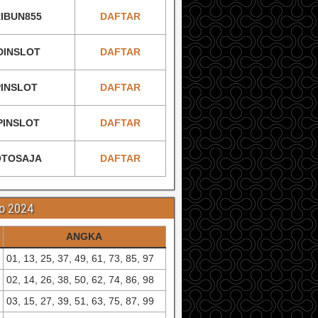
IBUN855
DAFTAR
DINSLOT
DAFTAR
PINSLOT
DAFTAR
PINSLOT
DAFTAR
OTOSAJA
DAFTAR
io 2024
ANGKA
01, 13, 25, 37, 49, 61, 73, 85, 97
02, 14, 26, 38, 50, 62, 74, 86, 98
03, 15, 27, 39, 51, 63, 75, 87, 99