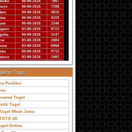
diktor Togel
a Prediksi
rna
ramat Togel
stik Togel
 Togel Mbah Jamu
 TOTO 4D
ogel Online