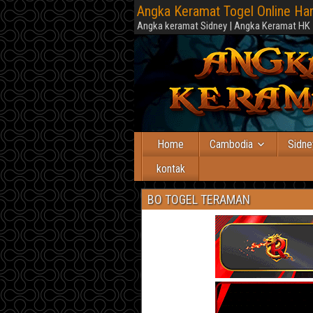
Angka Keramat Togel Online Hari
Angka keramat Sidney | Angka Keramat HK 
Home
Cambodia
Sidne
kontak
BO TOGEL TERAMAN