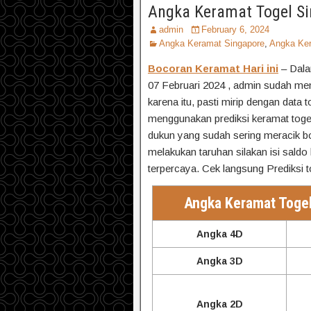
Angka Keramat Togel Si
admin
February 6, 2024
Angka Keramat Singapore
,
Angka Ker
Bocoran Keramat Hari ini
– Dala
07 Februari 2024 , admin sudah me
karena itu, pasti mirip dengan data
menggunakan prediksi keramat togel
dukun yang sudah sering meracik bo
melakukan taruhan silakan isi saldo
terpercaya. Cek langsung Prediksi tog
Angka Keramat Togel
Angka 4D
Angka 3D
Angka 2D