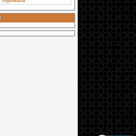
r TogelMania
K