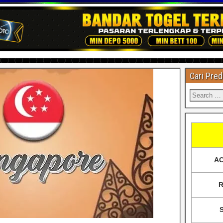
Cari Pred
A