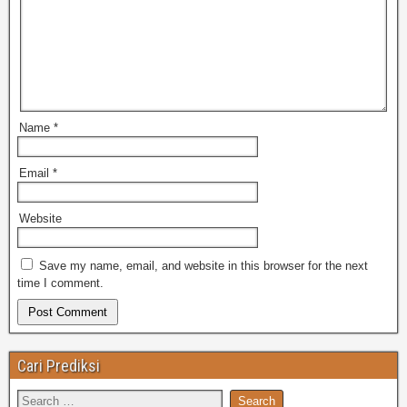
Name
*
Email
*
Website
Save my name, email, and website in this browser for the next
time I comment.
Cari Prediksi