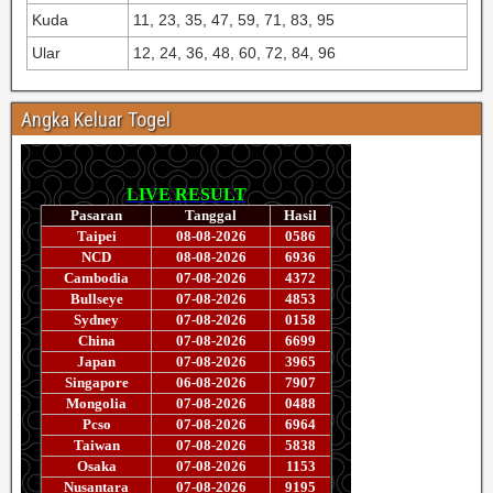
Kuda
11, 23, 35, 47, 59, 71, 83, 95
Ular
12, 24, 36, 48, 60, 72, 84, 96
Angka Keluar Togel