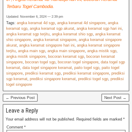
Terbaru Togel Cambodia.
Updated: November 6, 2024 — 2:39 pm
Tags:
angka keramat 4d sgp
,
angka keramat 4d singapore
,
angka
keramat sgp
,
angka keramat sgp akurat
,
angka keramat sgp hari ini
,
angka keramat sgp terjitu
,
angka keramat shio sgp
,
angka keramat
shio singapore
,
angka keramat singapore
,
angka keramat singapore
akurat
,
angka keramat singapore hari ini
,
angka keramat singapore
terjitu
,
angka main sgp
,
angka main singapore
,
angka mistik sgp
,
angka mistik singapore
,
bocoran keramat sgp
,
bocoran keramat
singapore
,
bocoran togel sgp
,
bocoran togel singapore
,
data togel sgp
keramat
,
data togel singapore keramat
,
paito togel sgp
,
paito togel
singapore
,
prediksi keramat sgp
,
prediksi keramat singapore
,
prediksi
sgp keramat
,
prediksi singapore keramat
,
prediksi togel sgp
,
prediksi
togel singapore
← Previous Post
Next Post →
Leave a Reply
Your email address will not be published.
Required fields are marked
*
Comment
*