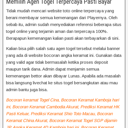
Memilih Agen Togel Terpercaya Pasti Bayar
Tidak mudah mencari website toto online terpercaya yang
berani membayar semua kemenangan dari Playernya. Oleh
sebab itu, admin sudah menyediakan referensi beberapa situs
togel online yang terjamin aman dan terpercaya 100%.
Berapapun kemenangan kalian pasti akan terbayarkan di sini.
Kalian bisa pilih salah satu agen togel tersebut melalui banner
yang ada di website bocoran angka keramat ini. Gunakan data
yang valid agar tidak bermasalah ketika proses deposit
maupun tarik dana. Admin dapat menjamin semua
kemenangan bettor akan dibayar Lunas. Apabila ada masalah
bisa langsung livechat ke situs togel bersangkutan atau mau
admin bantu juga bisa.
Bocoran keramat Togel Cina, Bocoran Keramat Kamboja hari
ini, Bocoran Keramat Cambodia Akurat, Prediksi Keramat HK
Pasti Keluar, Prediksi Keramat Shio Toto Macau, Bocoran
Keramat China Akurat, Bocoran Keramat Togel SGP dijamin
JP, Angka Keramat 4D Kamboja hari ini, Bocoran Keramat