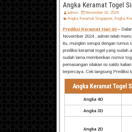
Angka Keramat Togel S
admin
November 16, 2024
Angka Keramat Singapore
,
Angka Ker
Prediksi Keramat Hari ini
– Dalam
November 2024 , admin telah menc
itu, mungkin serupa dengan rumus
prediksi keramat togel yang sudah
sudah lama memberikan nomor togel
pemasangan silakan isi saldo kalia
terpercaya. Cek langsung Prediksi to
Angka Keramat Togel 
Angka 4D
Angka 3D
Angka 2D