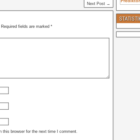
Predikto
Next Post →
STATISTI
Required fields are marked
*
 this browser for the next time I comment.