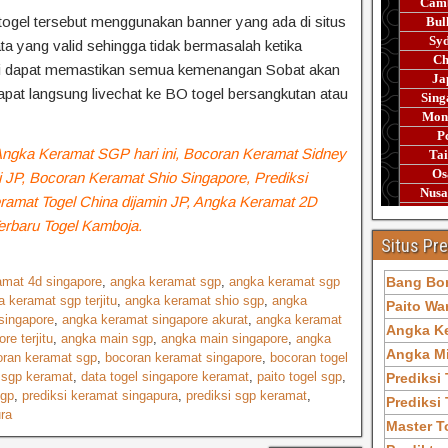
r togel tersebut menggunakan banner yang ada di situs
ata yang valid sehingga tidak bermasalah ketika
mi dapat memastikan semua kemenangan Sobat akan
apat langsung livechat ke BO togel bersangkutan atau
ngka Keramat SGP hari ini, Bocoran Keramat Sidney
 JP, Bocoran Keramat Shio Singapore, Prediksi
ramat Togel China dijamin JP, Angka Keramat 2D
erbaru Togel Kamboja.
Situs Pre
amat 4d singapore
,
angka keramat sgp
,
angka keramat sgp
Bang Bon
 keramat sgp terjitu
,
angka keramat shio sgp
,
angka
Paito Wa
singapore
,
angka keramat singapore akurat
,
angka keramat
Angka Ke
re terjitu
,
angka main sgp
,
angka main singapore
,
angka
Angka Mi
oran keramat sgp
,
bocoran keramat singapore
,
bocoran togel
l sgp keramat
,
data togel singapore keramat
,
paito togel sgp
,
Prediksi
sgp
,
prediksi keramat singapura
,
prediksi sgp keramat
,
Prediksi
ura
Master T