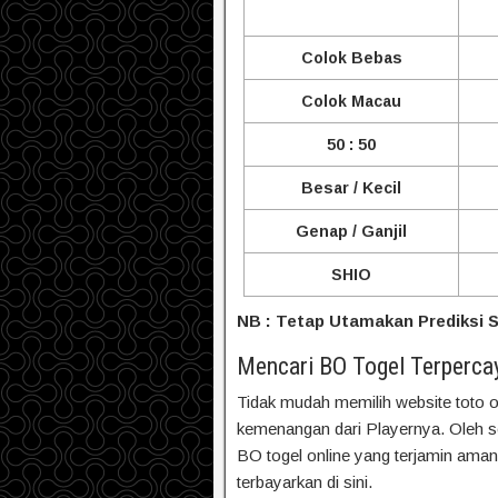
Colok Bebas
Colok Macau
50 : 50
Besar / Kecil
Genap / Ganjil
SHIO
NB : Tetap Utamakan Prediksi S
Mencari BO Togel Terperca
Tidak mudah memilih website toto 
kemenangan dari Playernya. Oleh s
BO togel online yang terjamin aman
terbayarkan di sini.