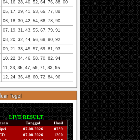
04, 16, 28, 40, 52, 64, 76, 88, 00
05, 17, 29, 41, 53, 65, 77, 89
06, 18, 30, 42, 54, 66, 78, 90
07, 19, 31, 43, 55, 67, 79, 91
08, 20, 32, 44, 56, 68, 80, 92
09, 21, 33, 45, 57, 69, 81, 93
10, 22, 34, 46, 58, 70, 82, 94
11, 23, 35, 47, 59, 71, 83, 95
12, 24, 36, 48, 60, 72, 84, 96
luar Togel