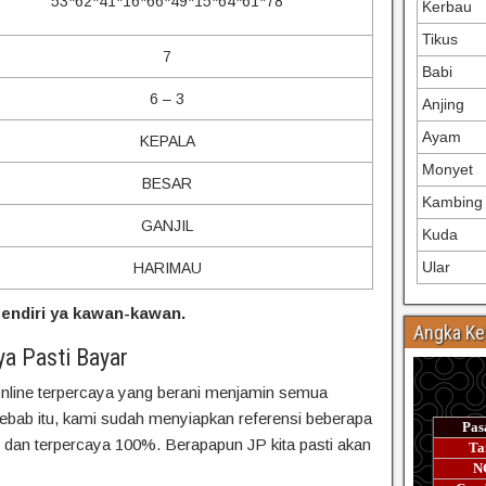
53*62*41*16*66*49*15*64*61*78
Kerbau
Tikus
7
Babi
6 – 3
Anjing
Ayam
KEPALA
Monyet
BESAR
Kambing
GANJIL
Kuda
Ular
HARIMAU
endiri ya kawan-kawan.
Angka Ke
ya Pasti Bayar
online terpercaya yang berani menjamin semua
ebab itu, kami sudah menyiapkan referensi beberapa
 dan terpercaya 100%. Berapapun JP kita pasti akan