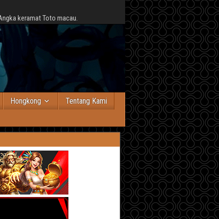
 Angka keramat Toto macau.
Hongkong
Tentang Kami