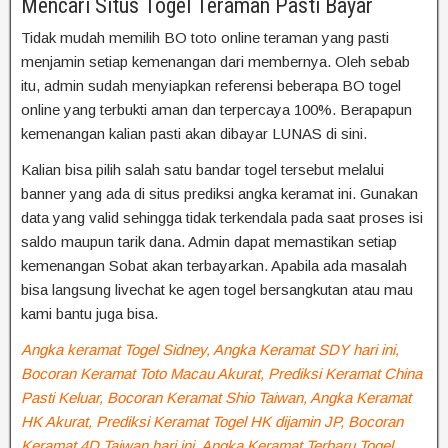
Mencari Situs Togel Teraman Pasti Bayar
Tidak mudah memilih BO toto online teraman yang pasti
menjamin setiap kemenangan dari membernya. Oleh sebab
itu, admin sudah menyiapkan referensi beberapa BO togel
online yang terbukti aman dan terpercaya 100%. Berapapun
kemenangan kalian pasti akan dibayar LUNAS di sini.
Kalian bisa pilih salah satu bandar togel tersebut melalui
banner yang ada di situs prediksi angka keramat ini. Gunakan
data yang valid sehingga tidak terkendala pada saat proses isi
saldo maupun tarik dana. Admin dapat memastikan setiap
kemenangan Sobat akan terbayarkan. Apabila ada masalah
bisa langsung livechat ke agen togel bersangkutan atau mau
kami bantu juga bisa.
Angka keramat Togel Sidney, Angka Keramat SDY hari ini,
Bocoran Keramat Toto Macau Akurat, Prediksi Keramat China
Pasti Keluar, Bocoran Keramat Shio Taiwan, Angka Keramat
HK Akurat, Prediksi Keramat Togel HK dijamin JP, Bocoran
Keramat 4D Taiwan hari ini, Angka Keramat Terbaru Togel