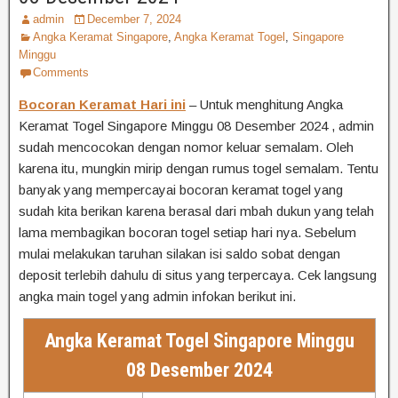
admin
December 7, 2024
Angka Keramat Singapore
,
Angka Keramat Togel
,
Singapore
Minggu
Comments
Bocoran Keramat Hari ini
– Untuk menghitung Angka
Keramat Togel Singapore Minggu 08 Desember 2024 , admin
sudah mencocokan dengan nomor keluar semalam. Oleh
karena itu, mungkin mirip dengan rumus togel semalam. Tentu
banyak yang mempercayai bocoran keramat togel yang
sudah kita berikan karena berasal dari mbah dukun yang telah
lama membagikan bocoran togel setiap hari nya. Sebelum
mulai melakukan taruhan silakan isi saldo sobat dengan
deposit terlebih dahulu di situs yang terpercaya. Cek langsung
angka main togel yang admin infokan berikut ini.
Angka Keramat Togel Singapore Minggu
08 Desember 2024