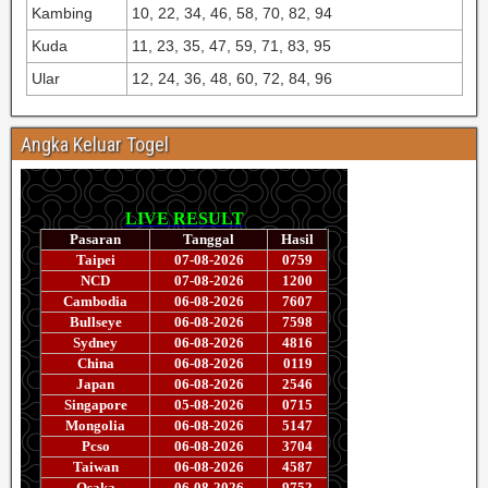
Kambing
10, 22, 34, 46, 58, 70, 82, 94
Kuda
11, 23, 35, 47, 59, 71, 83, 95
Ular
12, 24, 36, 48, 60, 72, 84, 96
Angka Keluar Togel