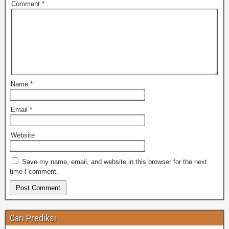
Comment
*
Name
*
Email
*
Website
Save my name, email, and website in this browser for the next
time I comment.
Cari Prediksi