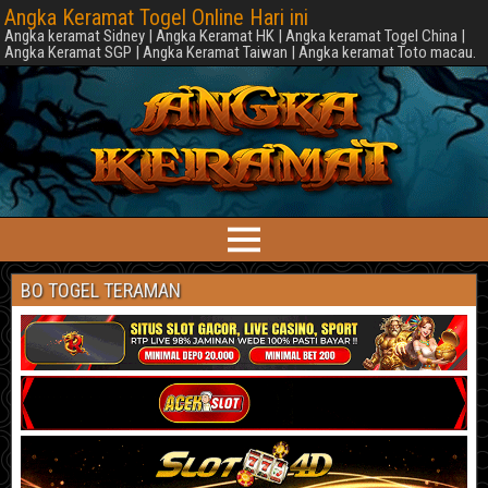
Angka Keramat Togel Online Hari ini
Angka keramat Sidney | Angka Keramat HK | Angka keramat Togel China |
Angka Keramat SGP | Angka Keramat Taiwan | Angka keramat Toto macau.
BO TOGEL TERAMAN