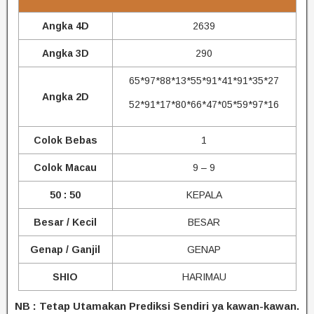
Angka 4D
2639
Angka 3D
290
65*97*88*13*55*91*41*91*35*27
Angka 2D
52*91*17*80*66*47*05*59*97*16
Colok Bebas
1
Colok Macau
9 – 9
50 : 50
KEPALA
Besar / Kecil
BESAR
Genap / Ganjil
GENAP
SHIO
HARIMAU
NB : Tetap Utamakan Prediksi Sendiri ya kawan-kawan.