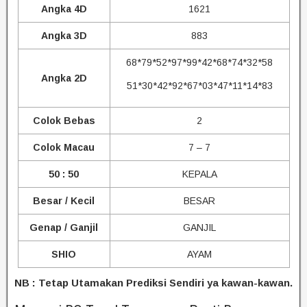
Angka 4D
1621
Angka 3D
883
68*79*52*97*99*42*68*74*32*58
Angka 2D
51*30*42*92*67*03*47*11*14*83
Colok Bebas
2
Colok Macau
7 – 7
50 : 50
KEPALA
Besar / Kecil
BESAR
Genap / Ganjil
GANJIL
SHIO
AYAM
NB : Tetap Utamakan Prediksi Sendiri ya kawan-kawan.