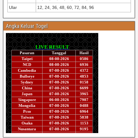
Ular
12, 24, 36, 48, 60, 72, 84, 96
Angka Keluar Togel