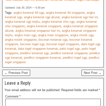
Updated: July 30, 2024 — 6:30 pm
Tags:
angka keramat 4d sgp
,
angka keramat 4d singapore
,
angka
keramat sgp
,
angka keramat sgp akurat
,
angka keramat sgp hari ini
,
angka keramat sgp terjitu
,
angka keramat shio sgp
,
angka keramat
shio singapore
,
angka keramat singapore
,
angka keramat singapore
akurat
,
angka keramat singapore hari ini
,
angka keramat singapore
terjitu
,
angka main sgp
,
angka main singapore
,
angka mistik sgp
,
angka mistik singapore
,
bocoran keramat sgp
,
bocoran keramat
singapore
,
bocoran togel sgp
,
bocoran togel singapore
,
data togel sgp
keramat
,
data togel singapore keramat
,
paito togel sgp
,
paito togel
singapore
,
prediksi keramat sgp
,
prediksi keramat singapore
,
prediksi
sgp keramat
,
prediksi singapore keramat
,
prediksi togel sgp
,
prediksi
togel singapore
← Previous Post
Next Post →
Leave a Reply
Your email address will not be published.
Required fields are marked
*
Comment
*