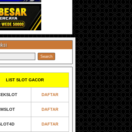
iksi
LIST SLOT GACOR
CEKSLOT
DAFTAR
RMSLOT
DAFTAR
SLOT4D
DAFTAR