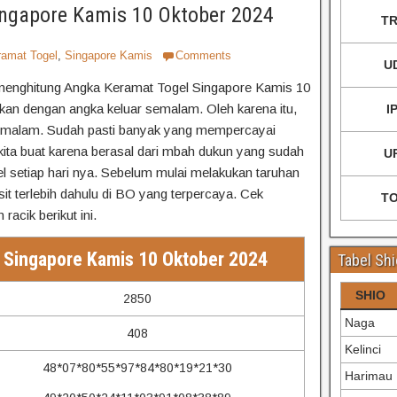
ngapore Kamis 10 Oktober 2024
TR
amat Togel
,
Singapore Kamis
Comments
U
menghitung Angka Keramat Togel Singapore Kamis 10
kan dengan angka keluar semalam. Oleh karena itu,
I
semalam. Sudah pasti banyak yang mempercayai
ita buat karena berasal dari mbah dukun yang sudah
U
 setiap hari nya. Sebelum mulai melakukan taruhan
sit terlebih dahulu di BO yang terpercaya. Cek
T
racik berikut ini.
 Singapore Kamis 10 Oktober 2024
Tabel Sh
SHIO
2850
Naga
408
Kelinci
48*07*80*55*97*84*80*19*21*30
Harimau