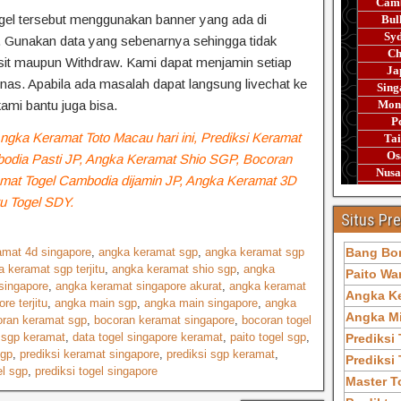
togel tersebut menggunakan banner yang ada di
. Gunakan data yang sebenarnya sehingga tidak
it maupun Withdraw. Kami dapat menjamin setiap
as. Apabila ada masalah dapat langsung livechat ke
ami bantu juga bisa.
ngka Keramat Toto Macau hari ini, Prediksi Keramat
bodia Pasti JP, Angka Keramat Shio SGP, Bocoran
mat Togel Cambodia dijamin JP, Angka Keramat 3D
ru Togel SDY.
Situs Pre
amat 4d singapore
,
angka keramat sgp
,
angka keramat sgp
Bang Bon
 keramat sgp terjitu
,
angka keramat shio sgp
,
angka
Paito Wa
singapore
,
angka keramat singapore akurat
,
angka keramat
Angka Ke
re terjitu
,
angka main sgp
,
angka main singapore
,
angka
Angka Mi
oran keramat sgp
,
bocoran keramat singapore
,
bocoran togel
l sgp keramat
,
data togel singapore keramat
,
paito togel sgp
,
Prediksi
sgp
,
prediksi keramat singapore
,
prediksi sgp keramat
,
Prediksi
el sgp
,
prediksi togel singapore
Master T