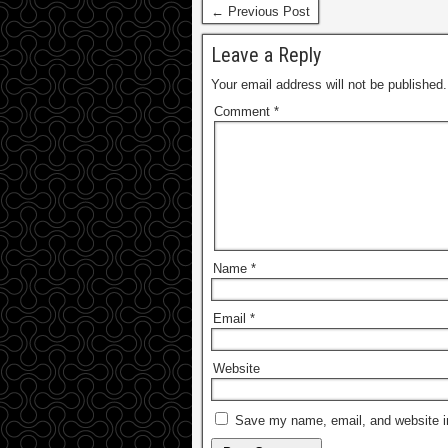
← Previous Post
Leave a Reply
Your email address will not be published.
Comment
*
Name
*
Email
*
Website
Save my name, email, and website in