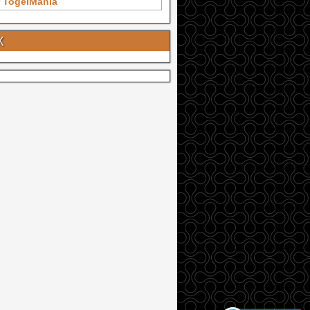
r TogelMania
K