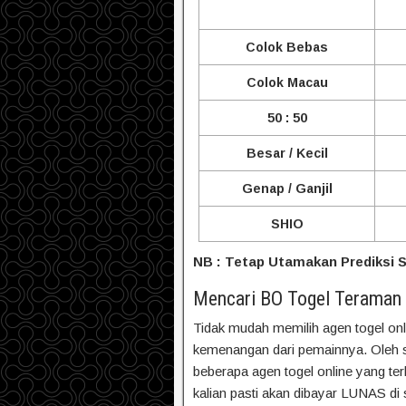
Colok Bebas
Colok Macau
50 : 50
Besar / Kecil
Genap / Ganjil
SHIO
NB : Tetap Utamakan Prediksi S
Mencari BO Togel Teraman 
Tidak mudah memilih agen togel on
kemenangan dari pemainnya. Oleh s
beberapa agen togel online yang t
kalian pasti akan dibayar LUNAS di s