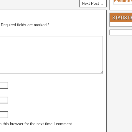
Predikto
Next Post →
STATISTI
Required fields are marked
*
 this browser for the next time I comment.