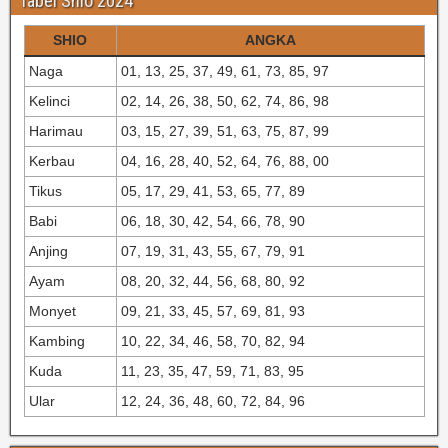
Tabel Shio 2024
SHIO
ANGKA
Naga
01, 13, 25, 37, 49, 61, 73, 85, 97
Kelinci
02, 14, 26, 38, 50, 62, 74, 86, 98
Harimau
03, 15, 27, 39, 51, 63, 75, 87, 99
Kerbau
04, 16, 28, 40, 52, 64, 76, 88, 00
Tikus
05, 17, 29, 41, 53, 65, 77, 89
Babi
06, 18, 30, 42, 54, 66, 78, 90
Anjing
07, 19, 31, 43, 55, 67, 79, 91
Ayam
08, 20, 32, 44, 56, 68, 80, 92
Monyet
09, 21, 33, 45, 57, 69, 81, 93
Kambing
10, 22, 34, 46, 58, 70, 82, 94
Kuda
11, 23, 35, 47, 59, 71, 83, 95
Ular
12, 24, 36, 48, 60, 72, 84, 96