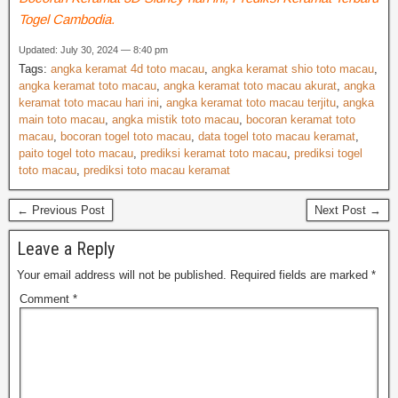
Togel Cambodia.
Updated: July 30, 2024 — 8:40 pm
Tags:
angka keramat 4d toto macau
,
angka keramat shio toto macau
,
angka keramat toto macau
,
angka keramat toto macau akurat
,
angka
keramat toto macau hari ini
,
angka keramat toto macau terjitu
,
angka
main toto macau
,
angka mistik toto macau
,
bocoran keramat toto
macau
,
bocoran togel toto macau
,
data togel toto macau keramat
,
paito togel toto macau
,
prediksi keramat toto macau
,
prediksi togel
toto macau
,
prediksi toto macau keramat
← Previous Post
Next Post →
Leave a Reply
Your email address will not be published.
Required fields are marked
*
Comment
*