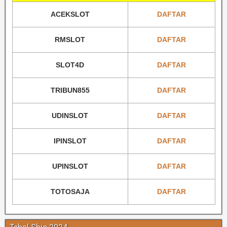
ACEKSLOT
DAFTAR
RMSLOT
DAFTAR
SLOT4D
DAFTAR
TRIBUN855
DAFTAR
UDINSLOT
DAFTAR
IPINSLOT
DAFTAR
UPINSLOT
DAFTAR
TOTOSAJA
DAFTAR