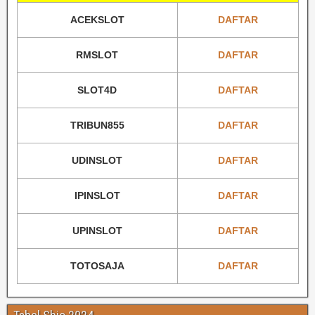
ACEKSLOT
DAFTAR
RMSLOT
DAFTAR
SLOT4D
DAFTAR
TRIBUN855
DAFTAR
UDINSLOT
DAFTAR
IPINSLOT
DAFTAR
UPINSLOT
DAFTAR
TOTOSAJA
DAFTAR