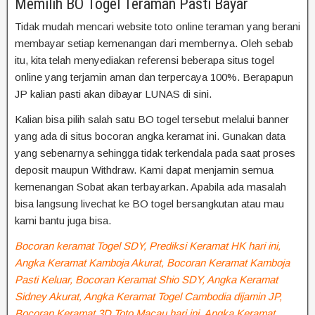
Memilih BO Togel Teraman Pasti Bayar
Tidak mudah mencari website toto online teraman yang berani
membayar setiap kemenangan dari membernya. Oleh sebab
itu, kita telah menyediakan referensi beberapa situs togel
online yang terjamin aman dan terpercaya 100%. Berapapun
JP kalian pasti akan dibayar LUNAS di sini.
Kalian bisa pilih salah satu BO togel tersebut melalui banner
yang ada di situs bocoran angka keramat ini. Gunakan data
yang sebenarnya sehingga tidak terkendala pada saat proses
deposit maupun Withdraw. Kami dapat menjamin semua
kemenangan Sobat akan terbayarkan. Apabila ada masalah
bisa langsung livechat ke BO togel bersangkutan atau mau
kami bantu juga bisa.
Bocoran keramat Togel SDY, Prediksi Keramat HK hari ini,
Angka Keramat Kamboja Akurat, Bocoran Keramat Kamboja
Pasti Keluar, Bocoran Keramat Shio SDY, Angka Keramat
Sidney Akurat, Angka Keramat Togel Cambodia dijamin JP,
Bocoran Keramat 3D Toto Macau hari ini, Angka Keramat