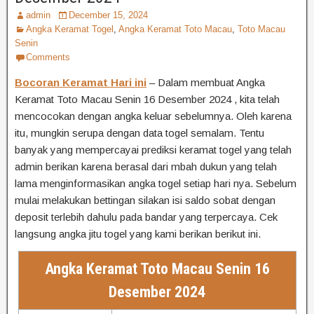
admin
December 15, 2024
Angka Keramat Togel
,
Angka Keramat Toto Macau
,
Toto Macau
Senin
Comments
Bocoran Keramat Hari ini
– Dalam membuat Angka
Keramat Toto Macau Senin 16 Desember 2024 , kita telah
mencocokan dengan angka keluar sebelumnya. Oleh karena
itu, mungkin serupa dengan data togel semalam. Tentu
banyak yang mempercayai prediksi keramat togel yang telah
admin berikan karena berasal dari mbah dukun yang telah
lama menginformasikan angka togel setiap hari nya. Sebelum
mulai melakukan bettingan silakan isi saldo sobat dengan
deposit terlebih dahulu pada bandar yang terpercaya. Cek
langsung angka jitu togel yang kami berikan berikut ini.
Angka Keramat Toto Macau Senin 16
Desember 2024