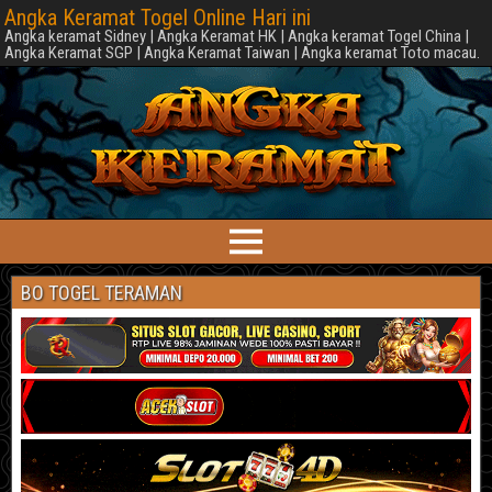
Angka Keramat Togel Online Hari ini
Angka keramat Sidney | Angka Keramat HK | Angka keramat Togel China |
Angka Keramat SGP | Angka Keramat Taiwan | Angka keramat Toto macau.
BO TOGEL TERAMAN