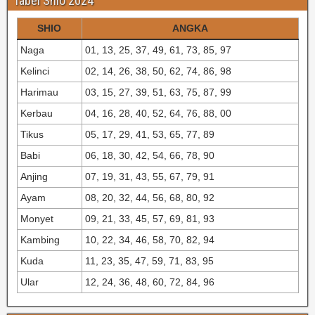
Tabel Shio 2024
SHIO
ANGKA
Naga
01, 13, 25, 37, 49, 61, 73, 85, 97
Kelinci
02, 14, 26, 38, 50, 62, 74, 86, 98
Harimau
03, 15, 27, 39, 51, 63, 75, 87, 99
Kerbau
04, 16, 28, 40, 52, 64, 76, 88, 00
Tikus
05, 17, 29, 41, 53, 65, 77, 89
Babi
06, 18, 30, 42, 54, 66, 78, 90
Anjing
07, 19, 31, 43, 55, 67, 79, 91
Ayam
08, 20, 32, 44, 56, 68, 80, 92
Monyet
09, 21, 33, 45, 57, 69, 81, 93
Kambing
10, 22, 34, 46, 58, 70, 82, 94
Kuda
11, 23, 35, 47, 59, 71, 83, 95
Ular
12, 24, 36, 48, 60, 72, 84, 96